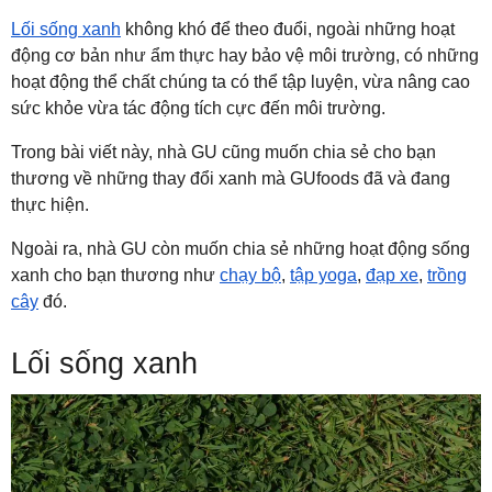
Lối sống xanh
không khó để theo đuổi, ngoài những hoạt
động cơ bản như ẩm thực hay bảo vệ môi trường, có những
hoạt động thể chất chúng ta có thể tập luyện, vừa nâng cao
sức khỏe vừa tác động tích cực đến môi trường.
Trong bài viết này, nhà GU cũng muốn chia sẻ cho bạn
thương về những thay đổi xanh mà GUfoods đã và đang
thực hiện.
Ngoài ra, nhà GU còn muốn chia sẻ những hoạt động sống
xanh cho bạn thương như
chạy bộ
,
tập yoga
,
đạp xe
,
trồng
cây
đó.
Lối sống xanh