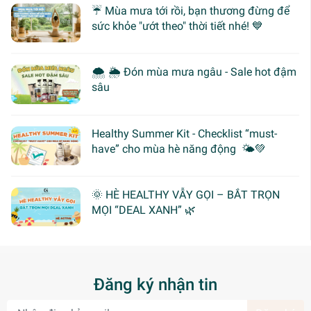
☔ Mùa mưa tới rồi, bạn thương đừng để
sức khỏe "ướt theo" thời tiết nhé! 💙
🌨 🌦 Đón mùa mưa ngâu - Sale hot đậm
sâu
Healthy Summer Kit - Checklist “must-
have” cho mùa hè năng động 🌤️💚
🌞 HÈ HEALTHY VẪY GỌI – BẮT TRỌN
MỌI “DEAL XANH” 🌿
Đăng ký nhận tin