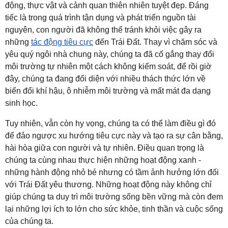
động, thực vật và cảnh quan thiên nhiên tuyệt đẹp. Đáng
tiếc là trong quá trình tận dụng và phát triển nguồn tài
nguyên, con người đã không thể tránh khỏi việc gây ra
những
tác động tiêu cực
đến Trái Đất. Thay vì chăm sóc và
yêu quý ngôi nhà chung này, chúng ta đã cố gắng thay đổi
môi trường tự nhiên một cách không kiểm soát, để rồi giờ
đây, chúng ta đang đối diện với nhiều thách thức lớn về
biến đổi khí hậu, ô nhiễm môi trường và mất mát đa dạng
sinh học.
Tuy nhiên, vẫn còn hy vọng, chúng ta có thể làm điều gì đó
để đảo ngược xu hướng tiêu cực này và tạo ra sự cân bằng,
hài hòa giữa con người và tự nhiên. Điều quan trọng là
chúng ta cùng nhau thực hiện những hoạt động xanh -
những hành động nhỏ bé nhưng có tầm ảnh hưởng lớn đối
với Trái Đất yêu thương. Những hoạt động này không chỉ
giúp chúng ta duy trì môi trường sống bền vững mà còn đem
lại những lợi ích to lớn cho sức khỏe, tinh thần và cuộc sống
của chúng ta.