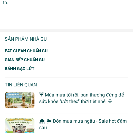
ta.
SẢN PHẨM NHÀ GU
EAT CLEAN CHUẨN GU
GIAN BẾP CHUẨN GU
BÁNH GẠO LỨT
TIN LIÊN QUAN
☔ Mùa mưa tới rồi, bạn thương đừng để
sức khỏe "ướt theo" thời tiết nhé! 💙
🌨 🌦 Đón mùa mưa ngâu - Sale hot đậm
sâu