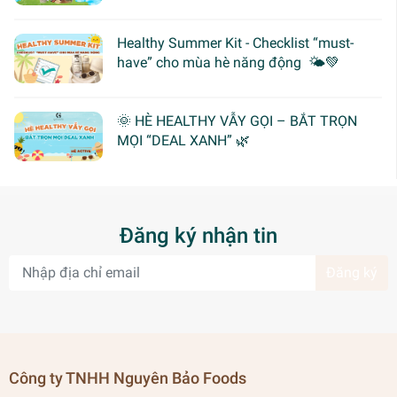
Healthy Summer Kit - Checklist “must-
have” cho mùa hè năng động 🌤️💚
🌞 HÈ HEALTHY VẪY GỌI – BẮT TRỌN
MỌI “DEAL XANH” 🌿
Đăng ký nhận tin
Đăng ký
Công ty TNHH Nguyên Bảo Foods