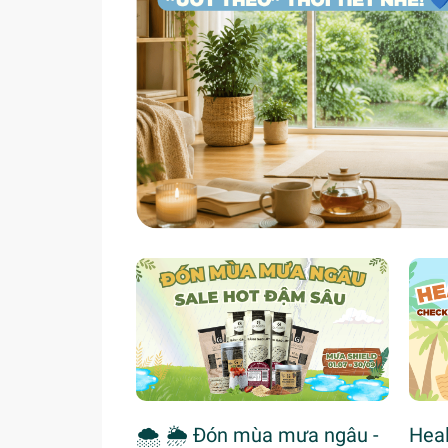
🌨 🌦 Đón mùa mưa ngâu -
Heal