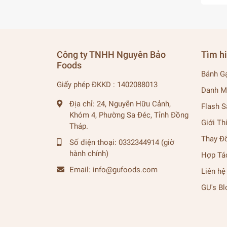
Công ty TNHH Nguyên Bảo
Tìm h
Foods
Bánh G
Giấy phép ĐKKD : 1402088013
Danh M
Địa chỉ:
24, Nguyễn Hữu Cảnh,
Flash S
Khóm 4, Phường Sa Đéc, Tỉnh Đồng
Giới Th
Tháp.
Thay Đ
Số điện thoại:
0332344914 (giờ
hành chính)
Hợp Tá
Email:
info@gufoods.com
Liên hệ
GU's Bl