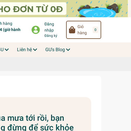
ch hàng
Đăng
Giỏ
 (giờ hành
0
nhập
hàng
Đăng ký
GU
Liên hệ
GU's Blog
 mưa tới rồi, bạn
g đừng để sức khỏe