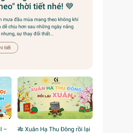
heo" thời tiết nhé! 💙
n mưa đầu mùa mang theo không khí
 dễ chịu hơn sau những ngày nắng
nhưng, sự thay đổi thất...
i tiết
I –
🎋 Xuân Hạ Thu Đông rồi lại