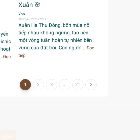
Xuân 🌸
Yoo
Thứ Sáu, 26/12/2025
Xuân Hạ Thu Đông, bốn mùa nối
tiếp nhau không ngừng, tạo nên
uyến
một vòng tuần hoàn tự nhiên bền
icnic
vững của đất trời. Con người...
Đọc
 hoạt
tiếp
..
Đọc
1
2
3
...
21
ng ký