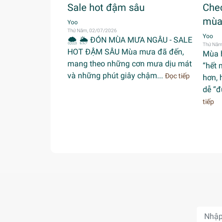
Sale hot đậm sâu
Chec
mùa
Yoo
Thứ Năm, 02/07/2026
Yoo
🌨 🌦 ĐÓN MÙA MƯA NGÂU - SALE
Thứ Năm
HOT ĐẬM SÂU Mùa mưa đã đến,
Mùa 
mang theo những cơn mưa dịu mát
“hết 
và những phút giây chậm...
Đọc tiếp
hơn, 
dễ “đ
tiếp