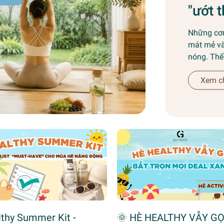
"ướt t
Những cơ
mát mẻ và
nóng. Thế 
Xem ch
thy Summer Kit -
🌞 HÈ HEALTHY VẪY GỌ