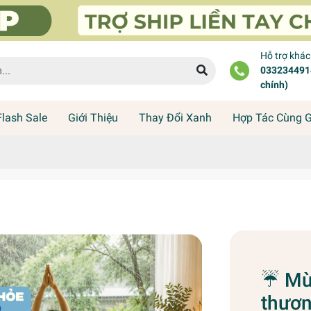
Hỗ trợ khá
0332344914
chính)
Flash Sale
Giới Thiệu
Thay Đổi Xanh
Hợp Tác Cùng 
☔ Mùa
thươn