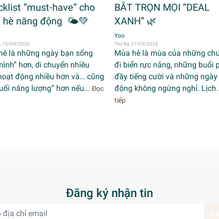
klist “must-have” cho
BẮT TRỌN MỌI “DEAL
 hè năng động 🌤️💚
XANH” 🌿
Yoo
, 16/04/2026
Thứ Ba, 31/03/2026
hè là những ngày bạn sống
Mùa hè là mùa của những ch
mình” hơn, di chuyển nhiều
đi biển rực nắng, những buổi p
hoạt động nhiều hơn và… cũng
đầy tiếng cười và những ngày
uối năng lượng” hơn nếu...
động không ngừng nghỉ. Lịch.
Đọc
tiếp
Đăng ký nhận tin
Đă