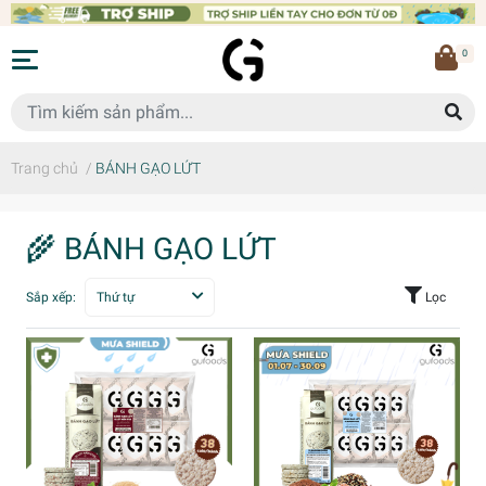
0
Trang chủ
/
BÁNH GẠO LỨT
🌾 BÁNH GẠO LỨT
Sắp xếp:
Thứ tự
Lọc