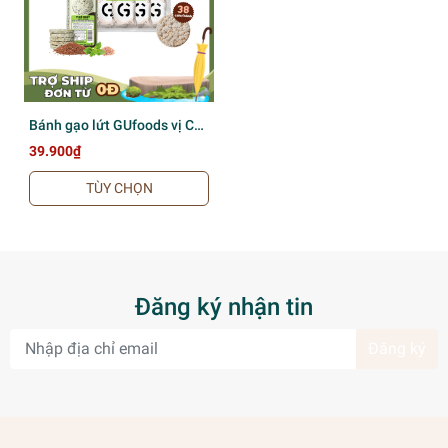
Bánh gạo lứt GUfoods vị Cỏ
ngọt - Không chiên dầu,
39.900₫
Không đường, Lành mạnh,
Phù hợp Eat clean, Ăn vặt
TÙY CHỌN
healthy, Thực dưỡng, Tập
gym, Thuần chay
Đăng ký nhận tin
Đăng ký