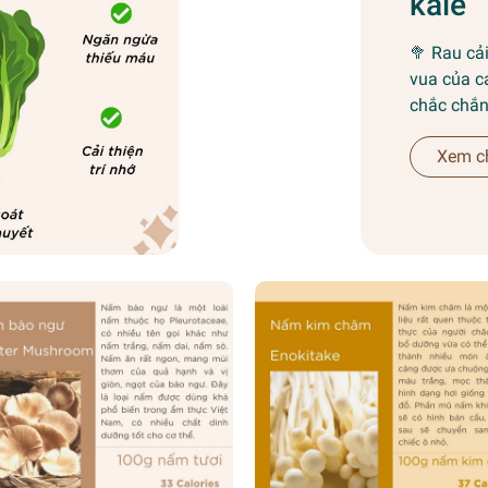
kale
🥦 Rau cả
vua của c
chắc chắn 
Xem ch