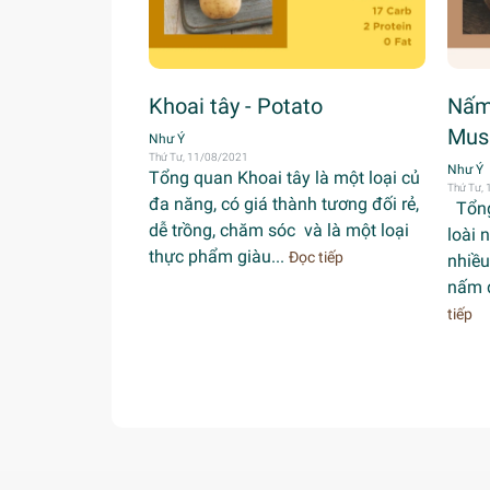
Khoai tây - Potato
Nấm
Mus
Như Ý
Thứ Tư, 11/08/2021
Như Ý
Tổng quan Khoai tây là một loại củ
Thứ Tư,
đa năng, có giá thành tương đối rẻ,
Tổng
dễ trồng, chăm sóc và là một loại
loài 
thực phẩm giàu...
Đọc tiếp
nhiều
nấm d
tiếp