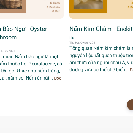
 Bào Ngư - Oyster
Nấm Kim Châm - Enoki
hroom
Lio
Thứ Hai, 09/08/2021
Tổng quan Nấm kim châm là 
 11/08/2021
nguyên liệu rất quen thuộc tro
 quan Nấm bào ngư là một
ẩm thực của người châu Á, vừ
nấm thuộc họ Pleurotaceae, có
dưỡng vừa có thể chế biến...
Đ
 tên gọi khác như nấm trắng,
ai, nấm sò. Nấm ăn rất...
Đọc