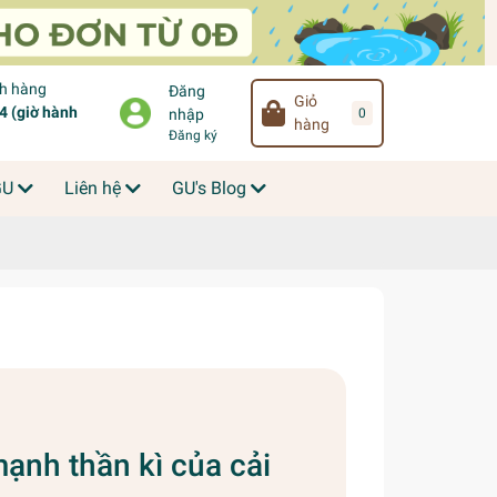
ch hàng
Đăng
Giỏ
 (giờ hành
0
nhập
hàng
Đăng ký
GU
Liên hệ
GU's Blog
ạnh thần kì của cải