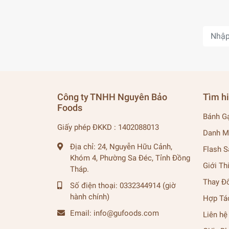
Công ty TNHH Nguyên Bảo
Tìm h
Foods
Bánh G
Giấy phép ĐKKD : 1402088013
Danh M
Địa chỉ:
24, Nguyễn Hữu Cảnh,
Flash S
Khóm 4, Phường Sa Đéc, Tỉnh Đồng
Giới Th
Tháp.
Thay Đ
Số điện thoại:
0332344914 (giờ
hành chính)
Hợp Tá
Email:
info@gufoods.com
Liên hệ