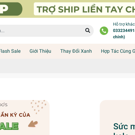
Hỗ trợ khá
0332344914
chính)
Flash Sale
Giới Thiệu
Thay Đổi Xanh
Hợp Tác Cùng 
Sức m