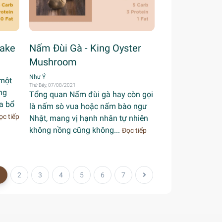
take
Nấm Đùi Gà - King Oyster
Mushroom
Như Ý
một
Thứ Bảy, 07/08/2021
ng
Tổng quan Nấm đùi gà hay còn gọi
a bổ
là nấm sò vua hoặc nấm bào ngư
ọc tiếp
Nhật, mang vị hạnh nhân tự nhiên
không nồng cũng không...
Đọc tiếp
1
2
3
4
5
6
7