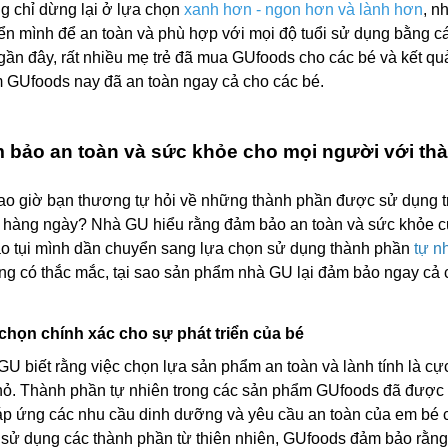
g chỉ dừng lại ở lựa chọn
xanh hơn - ngon hơn và lành hơn
, n
ển mình để an toàn và phù hợp với mọi độ tuổi sử dụng bằng c
gần đây, rất nhiều mẹ trẻ đã mua GUfoods cho các bé và kết q
 GUfoods nay đã an toàn ngay cả cho các bé.
 bảo an toàn và sức khỏe cho mọi người với thà
ao giờ bạn thương tự hỏi về những thành phần được sử dụng 
 hàng ngày? Nhà GU hiểu rằng đảm bảo an toàn và sức khỏe của
sao tụi mình dần chuyển sang lựa chọn sử dụng thành phần
tự n
ng có thắc mắc, tại sao sản phẩm nhà GU lại đảm bảo ngay cả 
chọn chính xác cho sự phát triển của bé
U biết rằng việc chọn lựa sản phẩm an toàn và lành tính là cực
hỏ. Thành phần tự nhiên trong các sản phẩm GUfoods đã được 
áp ứng các nhu cầu dinh dưỡng và yêu cầu an toàn của em bé 
 sử dụng các thành phần từ thiên nhiên, GUfoods đảm bảo rằng