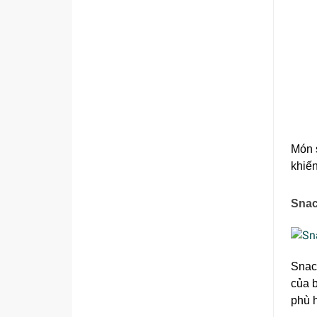
Món 
khiế
Snac
Snac
của b
phù 