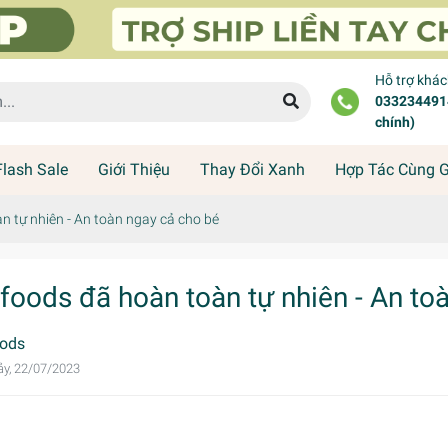
Hỗ trợ khá
0332344914
chính)
Flash Sale
Giới Thiệu
Thay Đổi Xanh
Hợp Tác Cùng 
 tự nhiên - An toàn ngay cả cho bé
foods đã hoàn toàn tự nhiên - An to
ods
y, 22/07/2023