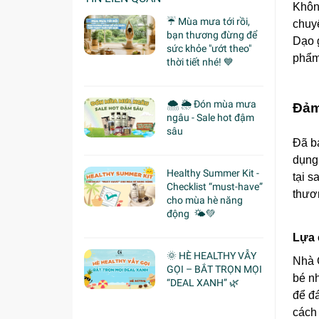
Khôn
☔ Mùa mưa tới rồi,
chuy
bạn thương đừng để
Dạo 
sức khỏe "ướt theo"
phẩm
thời tiết nhé! 💙
🌨 🌦 Đón mùa mưa
Đảm
ngâu - Sale hot đậm
sâu
Đã b
dụng
Healthy Summer Kit -
tại 
Checklist “must-have”
thươ
cho mùa hè năng
động 🌤️💚
Lựa 
🌞 HÈ HEALTHY VẪY
Nhà G
GỌI – BẮT TRỌN MỌI
bé n
“DEAL XANH” 🌿
để đ
cách