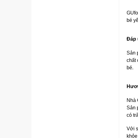
GUfoo
bé y
Đáp 
Sản 
chất 
bé.
Hươn
Nhà 
Sản 
có tr
Với 
khỏe