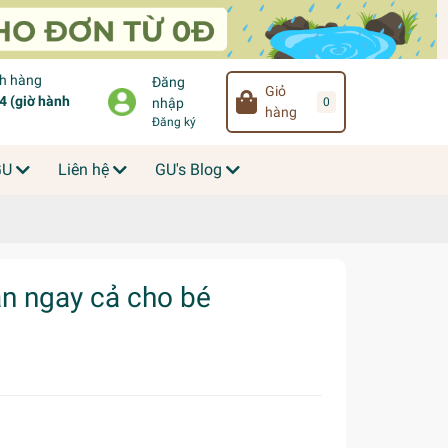
ch hàng
Đăng
Giỏ
 (giờ hành
0
nhập
hàng
Đăng ký
GU
Liên hệ
GU's Blog
àn ngay cả cho bé