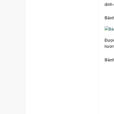
dinh
Bánh
Được
hươn
Bánh