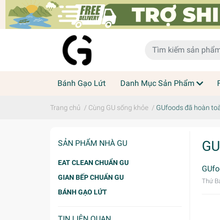
Bánh Gạo Lứt
Danh Mục Sản Phẩm
Trang chủ
/
Cùng GU sống khỏe
/
GUfoods đã hoàn toàn
GU
SẢN PHẨM NHÀ GU
EAT CLEAN CHUẨN GU
GUfo
GIAN BẾP CHUẨN GU
Thứ Bả
BÁNH GẠO LỨT
TIN LIÊN QUAN