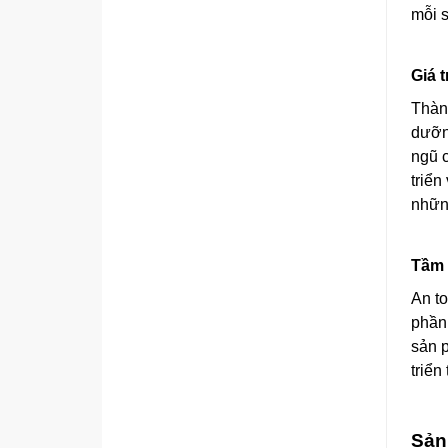
mỗi 
Giá 
Thàn
dưỡn
ngũ c
triể
những
Tầm 
An to
phần
sản 
triển
Sản