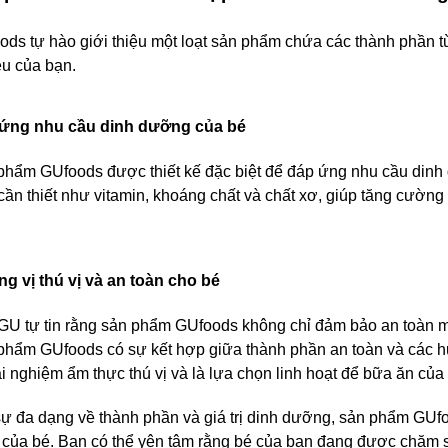
ds tự hào giới thiệu một loạt sản phẩm chứa các thành phần t
êu của bạn.
ứng nhu cầu dinh dưỡng của bé
phẩm GUfoods được thiết kế đặc biệt để đáp ứng nhu cầu din
cần thiết như vitamin, khoáng chất và chất xơ, giúp tăng cường
g vị thú vị và an toàn cho bé
GU tự tin rằng sản phẩm GUfoods không chỉ đảm bảo an toàn mà
phẩm GUfoods có sự kết hợp giữa thành phần an toàn và các hư
ải nghiệm ẩm thực thú vị và là lựa chọn linh hoạt để bữa ăn c
sự đa dạng về thành phần và giá trị dinh dưỡng, sản phẩm GU
 của bé. Bạn có thể yên tâm rằng bé của bạn đang được chăm só