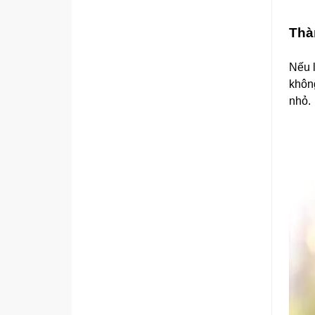
Thà
Nếu l
khôn
nhỏ.