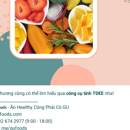
thương cũng có thể tìm hiểu qua
công cụ tính TDEE
nha!
___________________
𝐨𝐨𝐝𝐬 - Ăn Healthy Cũng Phải Có GU
gufoods.com
32 674 2977 (9:00 - 18:00)
m.me/gufoods