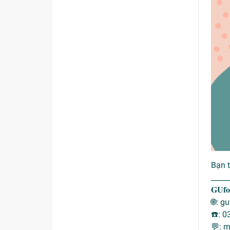
Bạn 
_____
𝐆𝐔
🌐: 
☎️: 0
💬: 