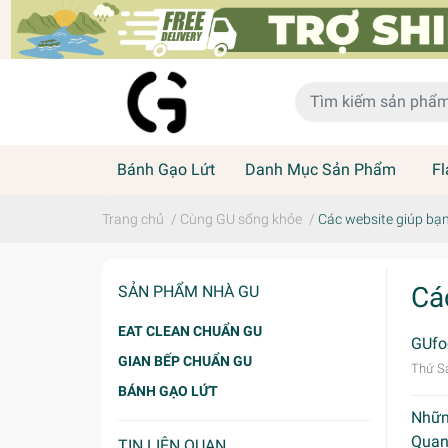
Bánh Gạo Lứt
Danh Mục Sản Phẩm
Fl
Trang chủ
/
Cùng GU sống khỏe
/
Các website giúp bạn 
Cá
SẢN PHẨM NHÀ GU
EAT CLEAN CHUẨN GU
GUfo
GIAN BẾP CHUẨN GU
Thứ S
BÁNH GẠO LỨT
Nhữ
Quan
TIN LIÊN QUAN