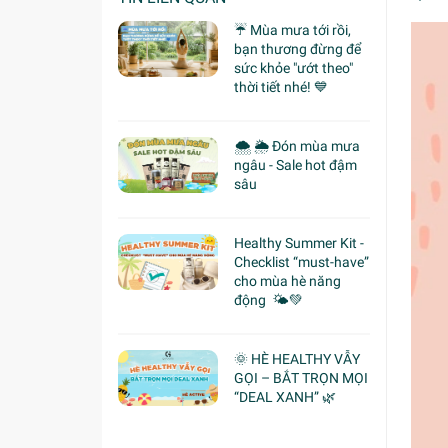
☔ Mùa mưa tới rồi,
bạn thương đừng để
sức khỏe "ướt theo"
thời tiết nhé! 💙
🌨 🌦 Đón mùa mưa
ngâu - Sale hot đậm
sâu
Healthy Summer Kit -
Checklist “must-have”
cho mùa hè năng
động 🌤️💚
🌞 HÈ HEALTHY VẪY
GỌI – BẮT TRỌN MỌI
“DEAL XANH” 🌿