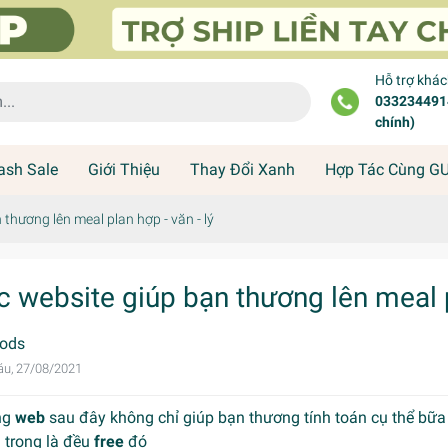
Hỗ trợ khá
0332344914
chính)
ash Sale
Giới Thiệu
Thay Đổi Xanh
Hợp Tác Cùng G
thương lên meal plan hợp - văn - lý
c website giúp bạn thương lên meal pl
ods
áu, 27/08/2021
ng
web
sau đây không chỉ giúp bạn thương tính toán cụ thể bữ
 trọng là đều
free
đó