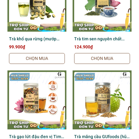
Trà khổ qua rừng (mướp
Trà tim sen nguyên chất
đắng rừng) GUfoods (Hũ
GUfoods (hũ 140g) - Thư
99.900₫
124.900₫
150g) - Mát gan, Giải nhiệt,
giãn tinh thần, Cải thiện
Thanh lọc cơ thể, Thư giãn
giấc ngủ, Thanh lọc cơ thể,
CHỌN MUA
CHỌN MUA
tinh thần, Cải thiện giấc ngủ
Thanh mát, Giải nhiệt, Tốt
cho sức khỏe
Trà gạo lứt đậu đen vị Tim
Trà mãng cầu GUfoods (hũ