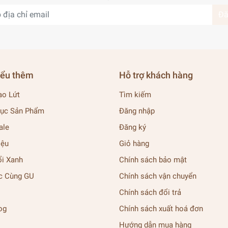
Đă
iểu thêm
Hỗ trợ khách hàng
ạo Lứt
Tìm kiếm
ục Sản Phẩm
Đăng nhập
ale
Đăng ký
iệu
Giỏ hàng
ổi Xanh
Chính sách bảo mật
c Cùng GU
Chính sách vận chuyển
Chính sách đổi trả
og
Chính sách xuất hoá đơn
Hướng dẫn mua hàng