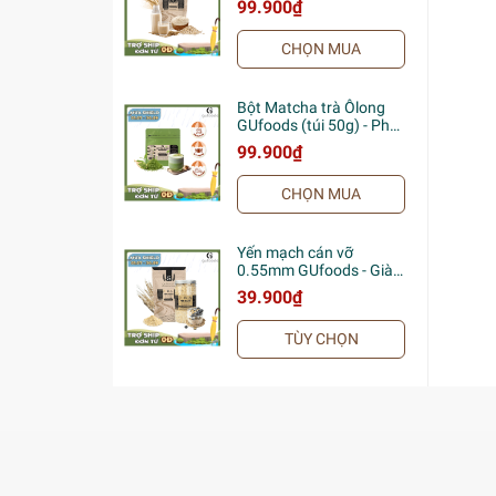
99.900₫
Giàu chất xơ & protein
thực vật, Tốt cho sức
CHỌN MUA
khoẻ, Ăn kiêng, Healthy,
Tập gym, Eat clean (túi
zip 500g)
Bột Matcha trà Ôlong
GUfoods (túi 50g) - Pha
chế Barista, Giàu EGCG
99.900₫
và chất chống oxy hóa,
Vị umami tự nhiên, Eat
CHỌN MUA
clean, Healthy, Làm đẹp
Yến mạch cán vỡ
0.55mm GUfoods - Giàu
chất xơ & protein thực
39.900₫
vật, Tốt cho sức khoẻ,
Healthy, Lành mạnh,
TÙY CHỌN
Tập gym, Eat clean (túi
zip 500g)