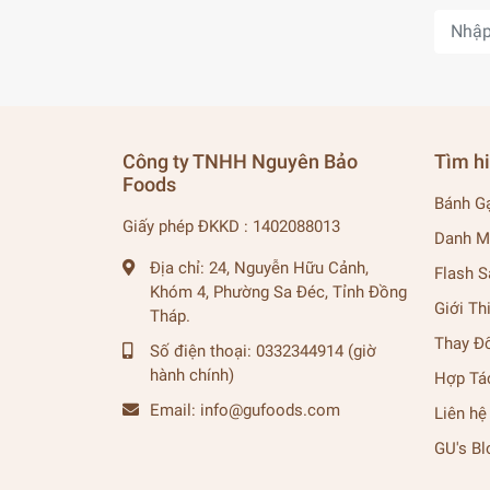
Công ty TNHH Nguyên Bảo
Tìm h
Foods
Bánh G
Giấy phép ĐKKD : 1402088013
Danh M
Địa chỉ:
24, Nguyễn Hữu Cảnh,
Flash S
Khóm 4, Phường Sa Đéc, Tỉnh Đồng
Giới Th
Tháp.
Thay Đ
Số điện thoại:
0332344914 (giờ
hành chính)
Hợp Tá
Email:
info@gufoods.com
Liên hệ
GU's Bl