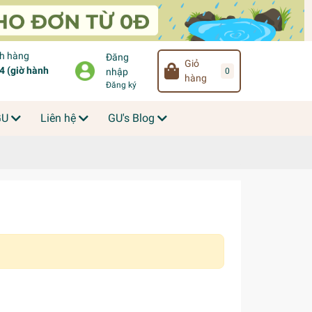
ch hàng
Đăng
Giỏ
 (giờ hành
0
nhập
hàng
Đăng ký
GU
Liên hệ
GU's Blog