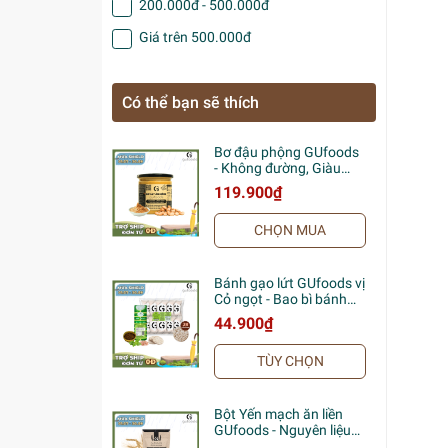
200.000đ - 500.000đ
Giá trên 500.000đ
Có thể bạn sẽ thích
Bơ đậu phộng GUfoods
- Không đường, Giàu
protein thực vật, Lành
119.900₫
mạnh, Eat clean,
Healthy, Thuần chay (hũ
CHỌN MUA
400g)
Bánh gạo lứt GUfoods vị
Cỏ ngọt - Bao bì bánh
tét xanh truyền thống -
44.900₫
Không chiên dầu, Không
đường, Lành mạnh, Phù
TÙY CHỌN
hợp Eat clean, Ăn vặt
healthy, Thực dưỡng,
Tập gym, Thuần chay
Bột Yến mạch ăn liền
GUfoods - Nguyên liệu
nhập khẩu, Bột đã chín,