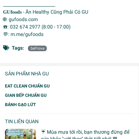
________________________
𝐆𝐔𝐟𝐨𝐨𝐝𝐬 - Ăn Healthy Cũng Phải Có GU
🌐: gufoods.com
☎️: 032 674 2977 (8:00 - 17:00)
💬: m.me/gufoods
Tags:
Self-love
SẢN PHẨM NHÀ GU
EAT CLEAN CHUẨN GU
GIAN BẾP CHUẨN GU
BÁNH GẠO LỨT
TIN LIÊN QUAN
☔ Mùa mưa tới rồi, bạn thương đừng để
sức khỏe "ướt theo" thời tiết nhé! 💙