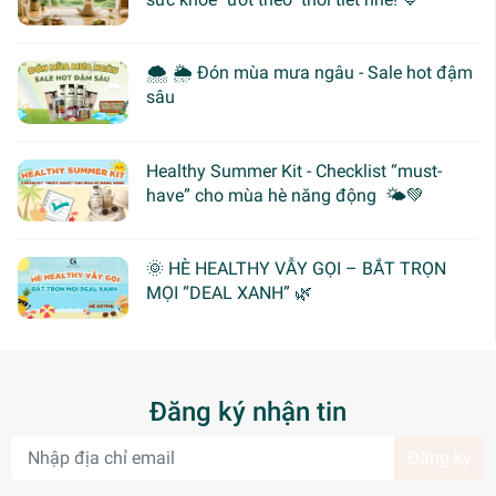
🌨 🌦 Đón mùa mưa ngâu - Sale hot đậm
sâu
Healthy Summer Kit - Checklist “must-
have” cho mùa hè năng động 🌤️💚
🌞 HÈ HEALTHY VẪY GỌI – BẮT TRỌN
MỌI “DEAL XANH” 🌿
Đăng ký nhận tin
Đăng ký