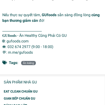
Nếu thực sự quyết tâm,
GUfoods
sẵn sàng đồng lòng
cùng
bạn thương giảm cân
đó!
________________________
𝐆𝐔𝐟𝐨𝐨𝐝𝐬 - Ăn Healthy Cũng Phải Có GU
🌐: gufoods.com
☎️: 032 674 2977 (9:00 - 18:00)
💬: m.me/gufoods
Tags:
Ăn kiêng
SẢN PHẨM NHÀ GU
EAT CLEAN CHUẨN GU
GIAN BẾP CHUẨN GU