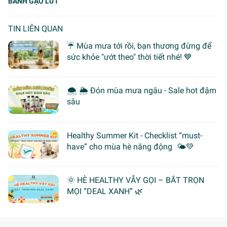
BÁNH GẠO LỨT
TIN LIÊN QUAN
☔ Mùa mưa tới rồi, bạn thương đừng để
sức khỏe "ướt theo" thời tiết nhé! 💙
🌨 🌦 Đón mùa mưa ngâu - Sale hot đậm
sâu
Healthy Summer Kit - Checklist “must-
have” cho mùa hè năng động 🌤️💚
🌞 HÈ HEALTHY VẪY GỌI – BẮT TRỌN
MỌI “DEAL XANH” 🌿