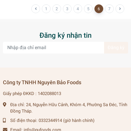
1
2
3
4
5
6
7
Đăng ký nhận tin
Đăng ký
Công ty TNHH Nguyên Bảo Foods
Giấy phép ĐKKD : 1402088013
Địa chỉ:
24, Nguyễn Hữu Cảnh, Khóm 4, Phường Sa Đéc, Tỉnh
Đồng Tháp.
Số điện thoại:
0332344914 (giờ hành chính)
Email:
info@gufoods.com