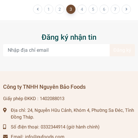
1
2
3
4
5
6
7
Đăng ký nhận tin
Đăng ký
Công ty TNHH Nguyên Bảo Foods
Giấy phép ĐKKD : 1402088013
Địa chỉ:
24, Nguyễn Hữu Cảnh, Khóm 4, Phường Sa Đéc, Tỉnh
Đồng Tháp.
Số điện thoại:
0332344914 (giờ hành chính)
Email:
info@gufoods.com