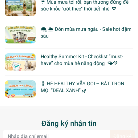
☔ Mùa mưa tới rồi, bạn thương đừng để
sức khỏe "ướt theo" thời tiết nhé! 💙
🌨 🌦 Đón mùa mưa ngâu - Sale hot đậm
sâu
Healthy Summer Kit - Checklist “must-
have” cho mùa hè năng động 🌤️💚
🌞 HÈ HEALTHY VẪY GỌI – BẮT TRỌN
MỌI “DEAL XANH” 🌿
Đăng ký nhận tin
Đăng ký