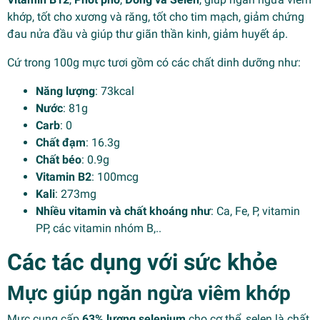
khớp, tốt cho xương và răng, tốt cho tim mạch, giảm chứng
đau nửa đầu và giúp thư giãn thần kinh, giảm huyết áp.
Cứ trong 100g mực tươi gồm có các chất dinh dưỡng như:
Năng lượng
: 73kcal
Nước
: 81g
Carb
: 0
Chất đạm
: 16.3g
Chất béo
: 0.9g
Vitamin B2
: 100mcg
Kali
: 273mg
Nhiều vitamin và chất khoáng như
: Ca, Fe, P, vitamin
PP, các vitamin nhóm B,..
Các tác dụng với sức khỏe
Mực giúp ngăn ngừa viêm khớp
Mực cung cấp
63% lượng selenium
cho cơ thể, selen là chất