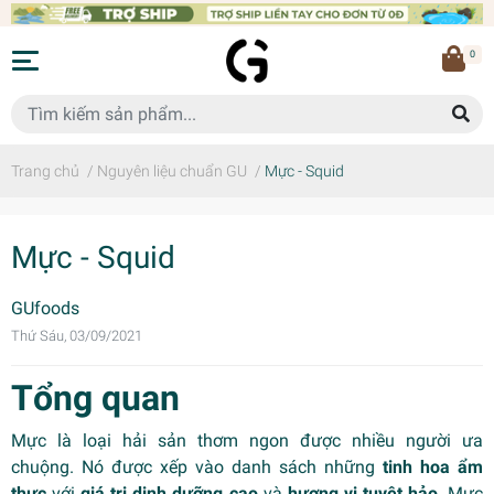
0
Trang chủ
/
Nguyên liệu chuẩn GU
/
Mực - Squid
Mực - Squid
GUfoods
Thứ Sáu, 03/09/2021
Tổng quan
Mực là loại hải sản thơm ngon được nhiều người ưa
chuộng. Nó được xếp vào danh sách những
tinh hoa ẩm
thực
với
giá trị dinh dưỡng cao
và
hương vị tuyệt hảo
. Mực