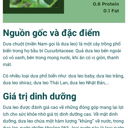
Nguồn gốc và đặc điểm
Dưa chuột (miền Nam gọi là dưa leo) là một cây trồng phổ
biến trong họ bầu bí Cucurbitaceae. Quả dưa leo bên ngoài
có vỏ xanh, bên trong mọng nước, khi ăn có vị giòn, thanh
mát.
Có nhiều loại dưa phổ biển như: dưa leo baby, dưa leo trắng,
dưa leo shiraz, dưa leo Thái Lan, dưa leo Nhật Bản,...
Giá trị dinh dưỡng
Dưa leo được đánh giá cao về những đóng góp mang lại lợi
ích cho sức khỏe nhờ giá trị dinh dưỡng cao. Về mặt dinh
dưỡng, dưa leo chứa một hàm lượng “khủng” về nước, trong
dưa leo, nước chiếm khoảng 96%, loại nước này là loại nước