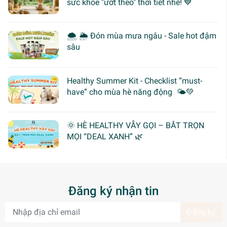
sức khỏe "ướt theo" thời tiết nhé! 💙
🌨 🌦 Đón mùa mưa ngâu - Sale hot đậm
sâu
Healthy Summer Kit - Checklist “must-
have” cho mùa hè năng động 🌤️💚
🌞 HÈ HEALTHY VẪY GỌI – BẮT TRỌN
MỌI “DEAL XANH” 🌿
Đăng ký nhận tin
Đăng ký