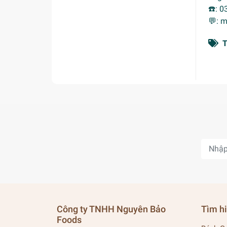
☎️️: 
💬: 
T
Công ty TNHH Nguyên Bảo
Tìm h
Foods