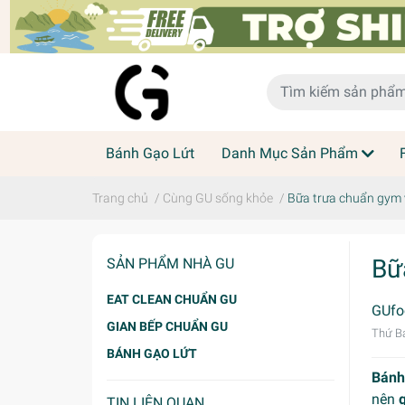
Bánh Gạo Lứt
Danh Mục Sản Phẩm
Trang chủ
/
Cùng GU sống khỏe
/
Bữa trưa chuẩn gym v
Bữ
SẢN PHẨM NHÀ GU
EAT CLEAN CHUẨN GU
GUfo
GIAN BẾP CHUẨN GU
Thứ Bả
BÁNH GẠO LỨT
Bánh
nên
TIN LIÊN QUAN