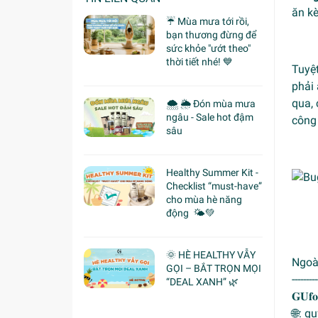
ăn k
☔ Mùa mưa tới rồi,
bạn thương đừng để
sức khỏe "ướt theo"
thời tiết nhé! 💙
Tuyệt
phải 
qua, 
🌨 🌦 Đón mùa mưa
ngâu - Sale hot đậm
công 
sâu
Healthy Summer Kit -
Checklist “must-have”
cho mùa hè năng
động 🌤️💚
🌞 HÈ HEALTHY VẪY
Ngoài
GỌI – BẮT TRỌN MỌI
---------
“DEAL XANH” 🌿
𝐆𝐔𝐟𝐨
🌐: 