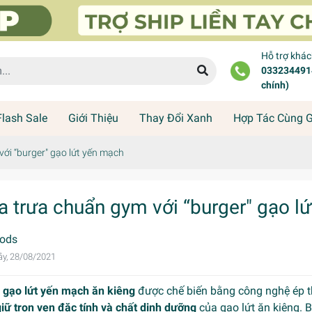
Hỗ trợ khá
0332344914
chính)
Flash Sale
Giới Thiệu
Thay Đổi Xanh
Hợp Tác Cùng 
ới “burger" gạo lứt yến mạch
a trưa chuẩn gym với “burger" gạo l
ods
y, 28/08/2021
 gạo lứt
yến mạch ăn kiêng
được chế biến bằng công nghệ ép th
giữ trọn vẹn đặc tính và chất dinh dưỡng
của
gạo lứt ăn kiêng
. 