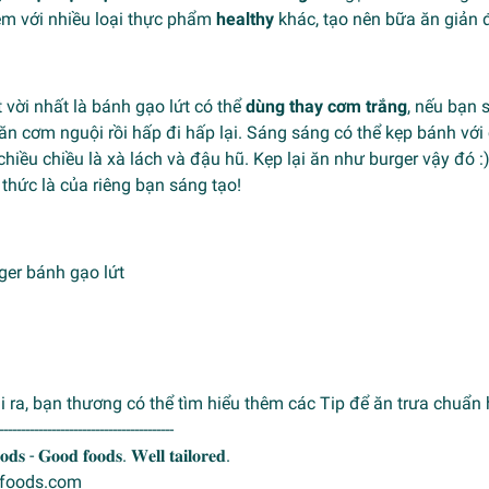
èm với nhiều loại thực phẩm
healthy
khác, tạo nên bữa ăn giản
 vời nhất là
bánh gạo lứt
có thể
dùng thay cơm trắng
, nếu bạn 
ăn cơm nguội rồi hấp đi hấp lại. Sáng sáng có thể kẹp bánh với 
chiều chiều là xà lách và
đậu hũ
. Kẹp lại ăn như burger vậy đó 
thức là của riêng bạn sáng tạo!
 ra, bạn thương có thể tìm hiểu thêm các
Tip để ăn trưa chuẩn 
----------------------------------------
𝐝𝐬 - 𝐆𝐨𝐨𝐝 𝐟𝐨𝐨𝐝𝐬. 𝐖𝐞𝐥𝐥 𝐭𝐚𝐢𝐥𝐨𝐫𝐞𝐝.
gufoods.com