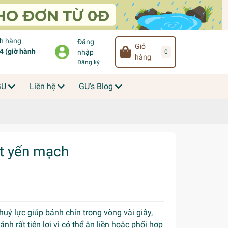
ch hàng
Đăng
Giỏ
 (giờ hành
0
nhập
hàng
Đăng ký
GU
Liên hệ
GU's Blog
ứt yến mạch
uỷ lực giúp bánh chín trong vòng vài giây,
Bánh rất tiện lợi vì có thể ăn liền hoặc phối hợp