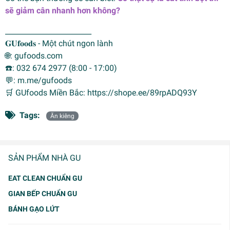
sẽ giảm cân nhanh hơn không?
________________________
𝐆𝐔𝐟𝐨𝐨𝐝𝐬 - Một chút ngon lành
🌐: gufoods.com
☎️: 032 674 2977 (8:00 - 17:00)
💬: m.me/gufoods
🛒 GUfoods Miền Bắc: https://shope.ee/89rpADQ93Y
Tags:
Ăn kiêng
SẢN PHẨM NHÀ GU
EAT CLEAN CHUẨN GU
GIAN BẾP CHUẨN GU
BÁNH GẠO LỨT