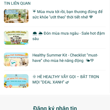
TIN LIÊN QUAN
☔ Mùa mưa tới rồi, bạn thương đừng để
sức khỏe "ướt theo" thời tiết nhé! 💙
🌨 🌦 Đón mùa mưa ngâu - Sale hot đậm
sâu
Healthy Summer Kit - Checklist “must-
have” cho mùa hè năng động 🌤️💚
🌞 HÈ HEALTHY VẪY GỌI – BẮT TRỌN
MỌI “DEAL XANH” 🌿
Đăng ký nhận tin