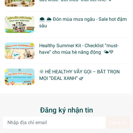
🌨 🌦 Đón mùa mưa ngâu - Sale hot đậm
sâu
Healthy Summer Kit - Checklist “must-
have” cho mùa hè năng động 🌤️💚
🌞 HÈ HEALTHY VẪY GỌI – BẮT TRỌN
MỌI “DEAL XANH” 🌿
Đăng ký nhận tin
Đăng ký