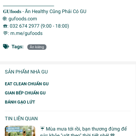
________________________
𝐆𝐔𝐟𝐨𝐨𝐝𝐬 - Ăn Healthy Cũng Phải Có GU
🌐: gufoods.com
☎️: 032 674 2977 (9:00 - 18:00)
💬: m.me/gufoods
Tags:
Ăn kiêng
SẢN PHẨM NHÀ GU
EAT CLEAN CHUẨN GU
GIAN BẾP CHUẨN GU
BÁNH GẠO LỨT
TIN LIÊN QUAN
☔ Mùa mưa tới rồi, bạn thương đừng để
sức khỏe "ướt theo" thời tiết nhé! 💙