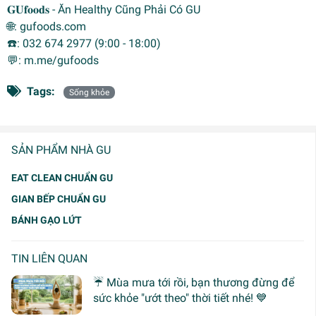
𝐆𝐔𝐟𝐨𝐨𝐝𝐬 - Ăn Healthy Cũng Phải Có GU
🌐: gufoods.com
☎️: 032 674 2977 (9:00 - 18:00)
💬: m.me/gufoods
Tags:
Sống khỏe
SẢN PHẨM NHÀ GU
EAT CLEAN CHUẨN GU
GIAN BẾP CHUẨN GU
BÁNH GẠO LỨT
TIN LIÊN QUAN
☔ Mùa mưa tới rồi, bạn thương đừng để
sức khỏe "ướt theo" thời tiết nhé! 💙