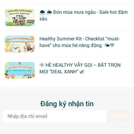
🌨 🌦 Đón mùa mưa ngâu - Sale hot đậm
sâu
Healthy Summer Kit - Checklist “must-
have” cho mùa hè năng động 🌤️💚
🌞 HÈ HEALTHY VẪY GỌI – BẮT TRỌN
MỌI “DEAL XANH” 🌿
Đăng ký nhận tin
Đăng ký