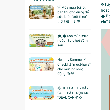
☘️Tu
☔ Mùa mưa tới rồi,
hoạc
bạn thương đừng để
🤗 B
sức khỏe "ướt theo"
thời tiết nhé! 💙
chí”
🌨 🌦 Đón mùa mưa
ngâu - Sale hot đậm
sâu
Healthy Summer Kit -
Checklist “must-have”
cho mùa hè năng
động 🌤️💚
🌞 HÈ HEALTHY VẪY
GỌI – BẮT TRỌN MỌI
“DEAL XANH” 🌿