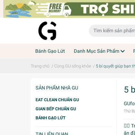
Bánh Gạo Lứt
Danh Mục Sản Phẩm
Trang chủ
/
Cùng GU sống khỏe
/
5 bí quyết giúp bạn 
5 
SẢN PHẨM NHÀ GU
EAT CLEAN CHUẨN GU
GUfo
GIAN BẾP CHUẨN GU
Thứ Bả
BÁNH GẠO LỨT
💁‍♀️
ăn đ
TIN LIÊN QUAN