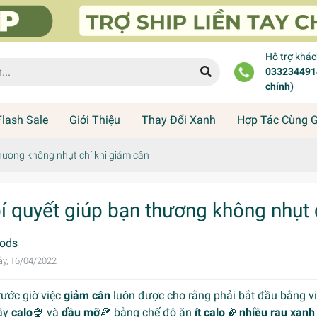
Hỗ trợ khá
0332344914
chính)
Flash Sale
Giới Thiệu
Thay Đổi Xanh
Hợp Tác Cùng 
thương không nhụt chí khi giảm cân
bí quyết giúp bạn thương không nhụt 
ods
y, 16/04/2022
 Trước giờ việc
giảm cân
luôn được cho rằng phải bắt đầu bằng v
ầy
calo
🍨 và
dầu mỡ
🍕 bằng chế độ ăn
ít calo
🌽
nhiều rau xanh