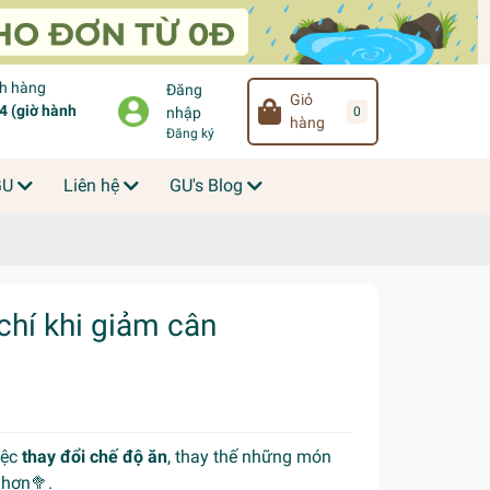
ch hàng
Đăng
Giỏ
 (giờ hành
0
nhập
hàng
Đăng ký
GU
Liên hệ
GU's Blog
chí khi giảm cân
iệc
thay đổi chế độ ăn
, thay thế những món
hơn🥦.