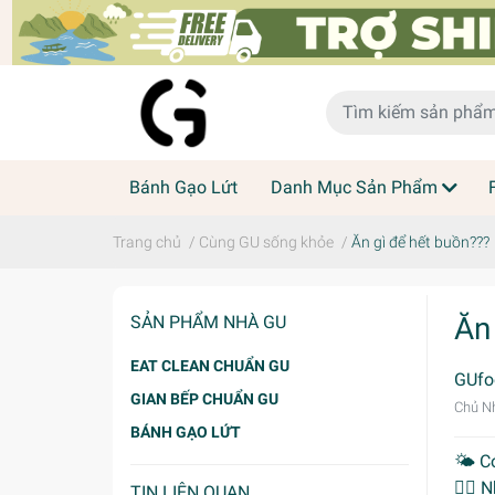
Bánh Gạo Lứt
Danh Mục Sản Phẩm
Trang chủ
/
Cùng GU sống khỏe
/
Ăn gì để hết buồn???
Ăn
SẢN PHẨM NHÀ GU
EAT CLEAN CHUẨN GU
GUfo
GIAN BẾP CHUẨN GU
Chủ Nh
BÁNH GẠO LỨT
🌤 C
💁‍♀️
TIN LIÊN QUAN