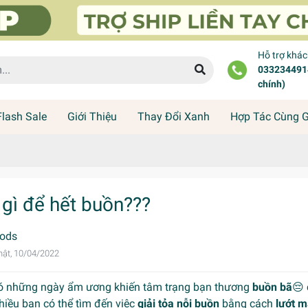
Hỗ trợ khá
0332344914
chính)
Flash Sale
Giới Thiệu
Thay Đổi Xanh
Hợp Tác Cùng 
 gì để hết buồn???
ods
ật, 10/04/2022
ó những ngày ẩm ương khiến tâm trạng bạn thương
buồn bã
😔 
 Nhiều bạn có thể tìm đến việc
giải tỏa nỗi buồn
bằng cách
lướt m