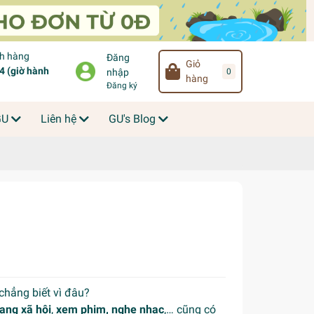
ch hàng
Đăng
Giỏ
 (giờ hành
0
nhập
hàng
Đăng ký
GU
Liên hệ
GU's Blog
chẳng biết vì đâu?
ạng xã hội
,
xem phim, nghe nhạc
,… cũng có