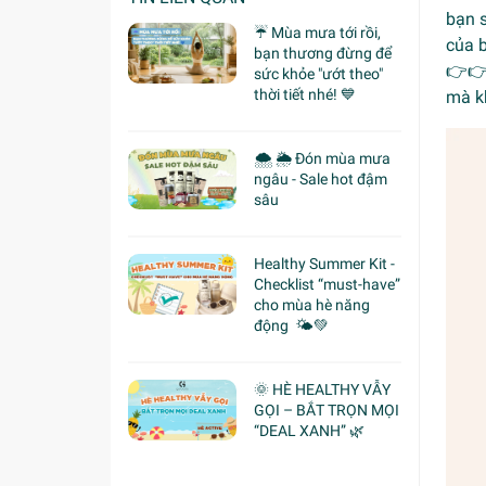
bạn 
☔ Mùa mưa tới rồi,
của b
bạn thương đừng để
👉👉
sức khỏe "ướt theo"
thời tiết nhé! 💙
mà k
🌨 🌦 Đón mùa mưa
ngâu - Sale hot đậm
sâu
Healthy Summer Kit -
Checklist “must-have”
cho mùa hè năng
động 🌤️💚
🌞 HÈ HEALTHY VẪY
GỌI – BẮT TRỌN MỌI
“DEAL XANH” 🌿