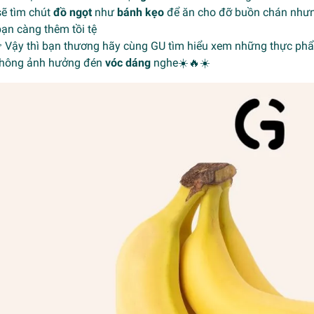
sẽ tìm chút
đồ ngọt
như
bánh kẹo
để ăn cho đỡ buồn chán nhưng
ạn càng thêm tồi tệ
 Vậy thì bạn thương hãy cùng GU tìm hiểu xem những thực ph
hông ảnh hưởng đén
vóc dáng
nghe☀️🔥☀️