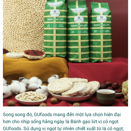
Song song đó, GUfoods mang đến một lựa chọn hiện đại
hơn cho nhịp sống hằng ngày là Bánh gạo lứt vị cỏ ngọt
GUfoods. Sử dụng vị ngọt tự nhiên chiết xuất từ lá cỏ ngọt,