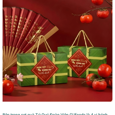
Bên trong set quà Tứ Quý Đoàn Viên GUfoods là 4 vị bánh