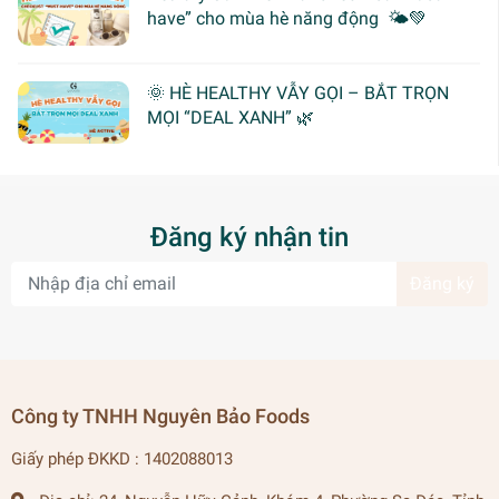
have” cho mùa hè năng động 🌤️💚
🌞 HÈ HEALTHY VẪY GỌI – BẮT TRỌN
MỌI “DEAL XANH” 🌿
Đăng ký nhận tin
Đăng ký
Công ty TNHH Nguyên Bảo Foods
Giấy phép ĐKKD : 1402088013