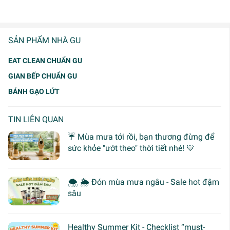
SẢN PHẨM NHÀ GU
EAT CLEAN CHUẨN GU
GIAN BẾP CHUẨN GU
BÁNH GẠO LỨT
TIN LIÊN QUAN
☔ Mùa mưa tới rồi, bạn thương đừng để
sức khỏe "ướt theo" thời tiết nhé! 💙
🌨 🌦 Đón mùa mưa ngâu - Sale hot đậm
sâu
Healthy Summer Kit - Checklist “must-