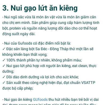
3. Nui gạo lứt ăn kiêng
- Nui ngũ sắc vừa là món ăn vặt vừa là món ăn giảm cân
cho chị em mình. Sản phẩm giúp cung cấp hàm lượng tinh
bột, protein và nguồn năng lượng dồi dào cho cơ thể hoạt
động suốt ngày dài.
- Nui của Gufoods có đặc điểm nổi bật là:
✓ Đặc sản làng bột Sa Đéc - Đồng Tháp thử một lần sẽ
không khiến bạn thất vọng;
✓ 100% thành phần tự nhiên, không phẩm màu;
✓ Nui gạo lứt phù hợp với người ăn kiêng, eat clean, thực
dưỡng;
✓ Dồi dào dinh dưỡng và lợi ích cho sức khỏe;
✓ Sản xuất theo công nghệ hiện đại, đạt chuẩn VSATTP
được bộ cấp phép;
- Nui gạo ăn kiêng
GUfoods
thu hút nhiều bạn trẻ bởi vị dai