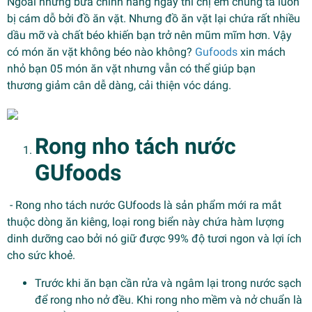
Ngoài những bữa chính hàng ngày thì chị em chúng ta luôn
bị cám dỗ bởi đồ ăn vặt. Nhưng đồ ăn vặt lại chứa rất nhiều
dầu mỡ và chất béo khiến bạn trở nên mũm mĩm hơn. Vậy
có món ăn vặt không béo nào không?
Gufoods
xin mách
nhỏ bạn 05 món ăn vặt nhưng vẫn có thể giúp bạn
thương giảm cân dễ dàng, cải thiện vóc dáng.
Rong nho tách nước
GUfoods
- Rong nho tách nước GUfoods là sản phẩm mới ra mắt
thuộc dòng ăn kiêng, loại rong biển này chứa hàm lượng
dinh dưỡng cao bởi nó giữ được 99% độ tươi ngon và lợi ích
cho sức khoẻ.
Trước khi ăn bạn cần rửa và ngâm lại trong nước sạch
để rong nho nở đều. Khi rong nho mềm và nở chuẩn là