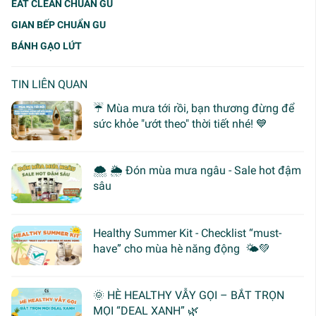
EAT CLEAN CHUẨN GU
GIAN BẾP CHUẨN GU
BÁNH GẠO LỨT
TIN LIÊN QUAN
☔ Mùa mưa tới rồi, bạn thương đừng để
sức khỏe "ướt theo" thời tiết nhé! 💙
🌨 🌦 Đón mùa mưa ngâu - Sale hot đậm
sâu
Healthy Summer Kit - Checklist “must-
have” cho mùa hè năng động 🌤️💚
🌞 HÈ HEALTHY VẪY GỌI – BẮT TRỌN
MỌI “DEAL XANH” 🌿