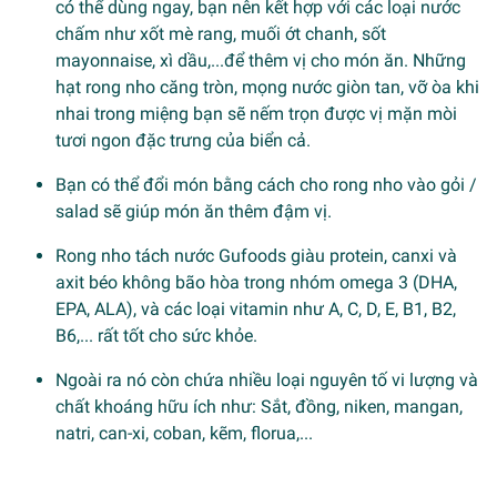
có thể dùng ngay, bạn nên kết hợp với các loại nước
chấm như xốt mè rang, muối ớt chanh, sốt
mayonnaise, xì dầu,...để thêm vị cho món ăn. Những
hạt rong nho căng tròn, mọng nước giòn tan, vỡ òa khi
nhai trong miệng bạn sẽ nếm trọn được vị mặn mòi
tươi ngon đặc trưng của biển cả.
Bạn có thể đổi món bằng cách cho rong nho vào gỏi /
salad sẽ giúp món ăn thêm đậm vị.
Rong nho tách nước Gufoods giàu protein, canxi và
axit béo không bão hòa trong nhóm omega 3 (DHA,
EPA, ALA), và các loại vitamin như A, C, D, E, B1, B2,
B6,... rất tốt cho sức khỏe.
Ngoài ra nó còn chứa nhiều loại nguyên tố vi lượng và
chất khoáng hữu ích như: Sắt, đồng, niken, mangan,
natri, can-xi, coban, kẽm, florua,...