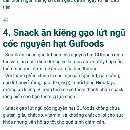
dai, thơm ngon mang lại cảm giác dễ ăn ngay từ lần đầu
tiên.
4. Snack ăn kiêng gạo lứt ngũ
cốc nguyên hạt Gufoods
- Snack ăn kiêng gạo lứt ngũ cốc nguyên hạt GUfoods giòn
tan và giàu chất dinh dưỡng sẽ là món ăn vặt đầy hấp dẫn
thỏa mãn mọi đam mê ăn vặt của bạn thương!
- Với thành phần chính là các loại gạo (gạo lứt, gạo trắng,
gạo lứt huyết rồng, gạo đen, nếp), muối hồng Himalaya,
đường ăn kiêng. Vị rong biển sẽ có thêm thành phần snack
rong biển cho bạn thêm vị lựa chọn.
- Snack gạo lứt ngũ cốc nguyên hạt GUfoods không chứa
gluten, giàu chất xơ, vitamin, và khoáng chất có lợi cho sức
khỏe nhưng vẫn hỗ trợ tốt cho quá trình giảm cân.