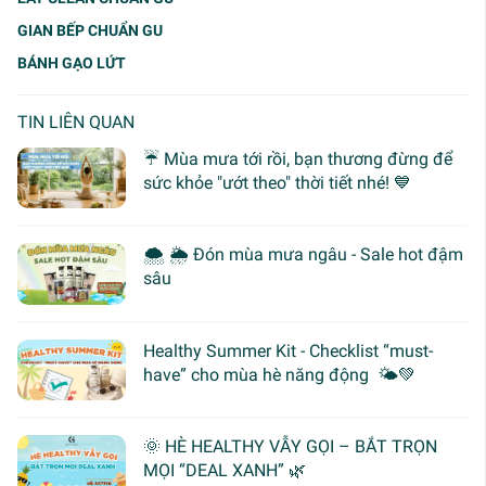
GIAN BẾP CHUẨN GU
BÁNH GẠO LỨT
TIN LIÊN QUAN
☔ Mùa mưa tới rồi, bạn thương đừng để
sức khỏe "ướt theo" thời tiết nhé! 💙
🌨 🌦 Đón mùa mưa ngâu - Sale hot đậm
sâu
Healthy Summer Kit - Checklist “must-
have” cho mùa hè năng động 🌤️💚
🌞 HÈ HEALTHY VẪY GỌI – BẮT TRỌN
MỌI “DEAL XANH” 🌿