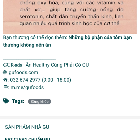
Bạn thương có thể đọc thêm:
Những bộ phận của tôm bạn
thương không nên ăn
________________________
𝐆𝐔𝐟𝐨𝐨𝐝𝐬 - Ăn Healthy Cũng Phải Có GU
🌐: gufoods.com
☎️: 032 674 2977 (9:00 - 18:00)
💬: m.me/gufoods
Tags:
Sống khỏe
SẢN PHẨM NHÀ GU
EAT CLEAN CHUẨN GU