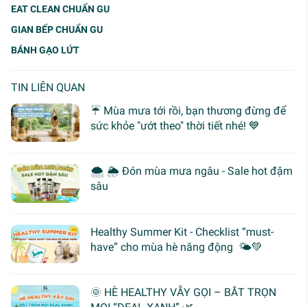
EAT CLEAN CHUẨN GU
GIAN BẾP CHUẨN GU
BÁNH GẠO LỨT
TIN LIÊN QUAN
☔ Mùa mưa tới rồi, bạn thương đừng để
sức khỏe "ướt theo" thời tiết nhé! 💙
🌨 🌦 Đón mùa mưa ngâu - Sale hot đậm
sâu
Healthy Summer Kit - Checklist “must-
have” cho mùa hè năng động 🌤️💚
🌞 HÈ HEALTHY VẪY GỌI – BẮT TRỌN