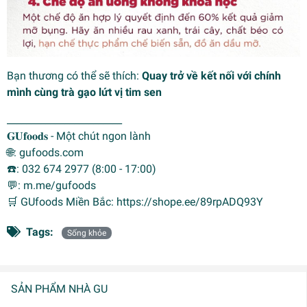
Bạn thương có thể sẽ thích:
Quay trở về kết nối với chính
mình cùng trà gạo lứt vị tim sen
________________________
𝐆𝐔𝐟𝐨𝐨𝐝𝐬 - Một chút ngon lành
🌐: gufoods.com
☎️: 032 674 2977 (8:00 - 17:00)
💬: m.me/gufoods
🛒 GUfoods Miền Bắc: https://shope.ee/89rpADQ93Y
Tags:
Sống khỏe
SẢN PHẨM NHÀ GU