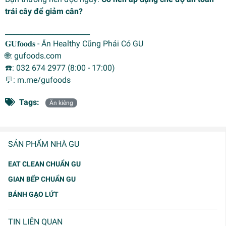
trái cây để giảm cân?
________________________
𝐆𝐔𝐟𝐨𝐨𝐝𝐬 - Ăn Healthy Cũng Phải Có GU
🌐: gufoods.com
☎️: 032 674 2977 (8:00 - 17:00)
💬: m.me/gufoods
Tags:
Ăn kiêng
SẢN PHẨM NHÀ GU
EAT CLEAN CHUẨN GU
GIAN BẾP CHUẨN GU
BÁNH GẠO LỨT
TIN LIÊN QUAN