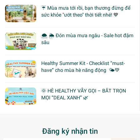
☔ Mùa mưa tới rồi, bạn thương đừng để
sức khỏe "ướt theo" thời tiết nhé! 💙
🌨 🌦 Đón mùa mưa ngâu - Sale hot đậm
sâu
Healthy Summer Kit - Checklist “must-
have” cho mùa hè năng động 🌤️💚
🌞 HÈ HEALTHY VẪY GỌI – BẮT TRỌN
MỌI “DEAL XANH” 🌿
Đăng ký nhận tin