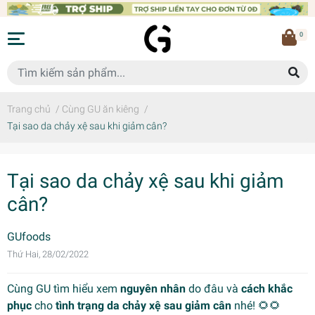
0
Trang chủ
/
Cùng GU ăn kiêng
/
Tại sao da chảy xệ sau khi giảm cân?
Tại sao da chảy xệ sau khi giảm
cân?
GUfoods
Thứ Hai, 28/02/2022
Cùng GU tìm hiểu xem
nguyên nhân
do đâu và
cách khắc
phục
cho
tình trạng da chảy xệ sau giảm cân
nhé! 🌻🌻