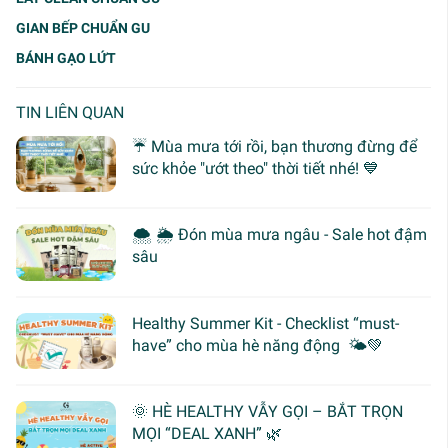
GIAN BẾP CHUẨN GU
BÁNH GẠO LỨT
TIN LIÊN QUAN
☔ Mùa mưa tới rồi, bạn thương đừng để
sức khỏe "ướt theo" thời tiết nhé! 💙
🌨 🌦 Đón mùa mưa ngâu - Sale hot đậm
sâu
Healthy Summer Kit - Checklist “must-
have” cho mùa hè năng động 🌤️💚
🌞 HÈ HEALTHY VẪY GỌI – BẮT TRỌN
MỌI “DEAL XANH” 🌿