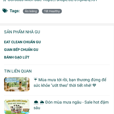
Tags:
Ăn kiêng
Tết Healthy
SẢN PHẨM NHÀ GU
EAT CLEAN CHUẨN GU
GIAN BẾP CHUẨN GU
BÁNH GẠO LỨT
TIN LIÊN QUAN
☔ Mùa mưa tới rồi, bạn thương đừng để
sức khỏe "ướt theo" thời tiết nhé! 💙
🌨 🌦 Đón mùa mưa ngâu - Sale hot đậm
sâu