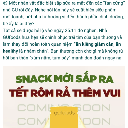
😍 Một nhân vật đặc biệt sắp sửa ra mắt đến các “fan cứng”
nhà GU rồi đây. Nghe nói lần này sẽ xuất hiện siêu phẩm
mới toanh, bứt phá từ hương vị đến thành phần dinh dưỡng,
bé ấy là ai đây?
Tất cả sẽ được hé lộ vào ngày 25.11 đó nghen. Nhà
GUfoods hứa hẹn sẽ chinh phục trái tim của bạn thương và
làm thay đổi hoàn toàn quan niệm
“ăn kiêng giảm cân, ăn
healthy
là nhàm chán”. Bạn thương còn chờ gì mà không rủ
hội bạn thân “xúm năm, tụm bảy” mạnh dạn đoán ngay nà!