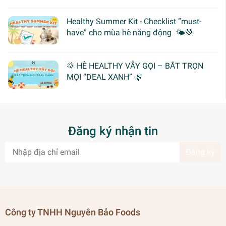
Healthy Summer Kit - Checklist “must-
have” cho mùa hè năng động 🌤️💚
🌞 HÈ HEALTHY VẪY GỌI – BẮT TRỌN
MỌI “DEAL XANH” 🌿
Đăng ký nhận tin
Đăng ký
Công ty TNHH Nguyên Bảo Foods