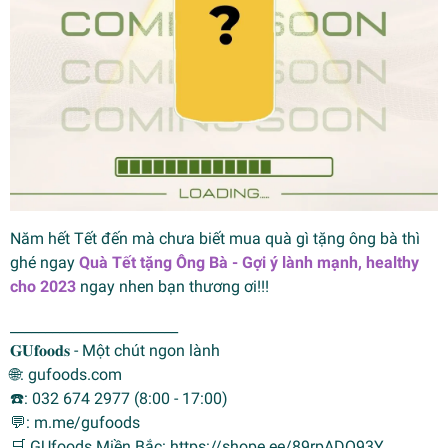
Năm hết Tết đến mà chưa biết mua quà gì tặng ông bà thì
ghé ngay
Quà Tết tặng Ông Bà - Gợi ý lành mạnh, healthy
cho 2023
ngay nhen bạn thương ơi!!!
________________________
𝐆𝐔𝐟𝐨𝐨𝐝𝐬 - Một chút ngon lành
🌐: gufoods.com
☎️: 032 674 2977 (8:00 - 17:00)
💬: m.me/gufoods
🛒 GUfoods Miền Bắc: https://shope.ee/89rpADQ93Y