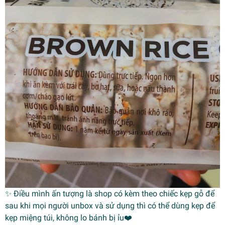
✨ Điều mình ấn tượng là shop có kèm theo chiếc kẹp gỗ để
sau khi mọi người unbox và sử dụng thì có thể dùng kẹp để
kẹp miệng túi, không lo bánh bị ỉu❤️