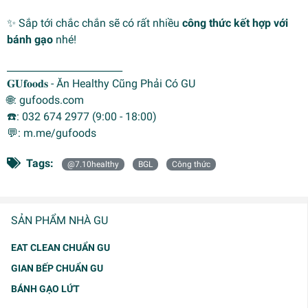
✨ Sắp tới chắc chắn sẽ có rất nhiều
công thức kết hợp với
bánh gạo
nhé!
________________________
𝐆𝐔𝐟𝐨𝐨𝐝𝐬 - Ăn Healthy Cũng Phải Có GU
🌐: gufoods.com
☎️: 032 674 2977 (9:00 - 18:00)
💬: m.me/gufoods
Tags:
@7.10healthy
BGL
Công thức
SẢN PHẨM NHÀ GU
EAT CLEAN CHUẨN GU
GIAN BẾP CHUẨN GU
BÁNH GẠO LỨT