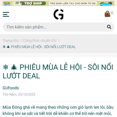
0
Trang chủ
/
Công thức chuẩn GU
/
❄ 🎄 PHIÊU MÙA LỄ HỘI - SÔI NỔI LƯỚT DEAL
❄ 🎄 PHIÊU MÙA LỄ HỘI - SÔI NỔI
LƯỚT DEAL
GUfoods
Thứ Năm, 23/10/2025
Mùa Đông ghé về mang theo những cơn gió lạnh len lỏi, bầu
không khí se sắt và tiết trời dễ khiến cơ thể trở nên mệt mỏi,