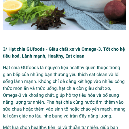
3/ Hạt chia GUfoods - Giàu chất xơ và Omega-3, Tốt cho hệ
tiêu hoá, Lành mạnh, Healthy, Eat clean
Hạt chia GUfoods là nguyên liệu healthy quen thuộc trong
gian bếp của những bạn thương yêu thích eat clean và lối
sống lành mạnh. Không chỉ dễ dàng kết hợp vào nhiều công
thức món ăn và thức uống, hạt chia còn giàu chất xơ,
Omega-3 và khoáng chất, giúp hỗ trợ tiêu hóa và bổ sung
năng lượng tự nhiên. Pha hạt chia cùng nước ấm, thêm vào
sữa chua hoặc thêm vào sinh tố hoặc cháo yến mạch, mang
lại cảm giác no lâu, nhẹ bụng và tràn đầy năng lượng.
Một lựa chọn healthy, tiện lợi và thuần tự nhiên, giúp bạn