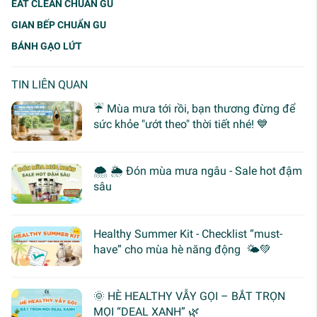
EAT CLEAN CHUẨN GU
GIAN BẾP CHUẨN GU
BÁNH GẠO LỨT
TIN LIÊN QUAN
☔ Mùa mưa tới rồi, bạn thương đừng để
sức khỏe "ướt theo" thời tiết nhé! 💙
🌨 🌦 Đón mùa mưa ngâu - Sale hot đậm
sâu
Healthy Summer Kit - Checklist “must-
have” cho mùa hè năng động 🌤️💚
🌞 HÈ HEALTHY VẪY GỌI – BẮT TRỌN
MỌI “DEAL XANH” 🌿