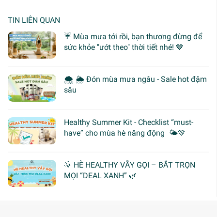
TIN LIÊN QUAN
☔ Mùa mưa tới rồi, bạn thương đừng để
sức khỏe "ướt theo" thời tiết nhé! 💙
🌨 🌦 Đón mùa mưa ngâu - Sale hot đậm
sâu
Healthy Summer Kit - Checklist “must-
have” cho mùa hè năng động 🌤️💚
🌞 HÈ HEALTHY VẪY GỌI – BẮT TRỌN
MỌI “DEAL XANH” 🌿