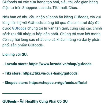
GUfoods tại các cửa hàng tạp hoá, siêu thị, các gian hàng
điện tử trên Shoppee, Lazada, Tiki mall, Chus…
Nếu bạn có nhu cầu nhập sỉ bánh ăn kiêng GUfoods, xin vui
lòng liên hệ với GUfoods chúng tôi qua địa chỉ dưới đây để
được
GUfoods
chúng tôi tư vấn tận tâm, cung cấp các chính
sách ưu đãi nhập sỉ hấp dẫn nhất. Chúng tôi cam kết mang
đến sự hài lòng cao nhất cho cả khách hàng và đại lý phân
phối sản phẩm GUfoods.
Liên hệ với GU:
- Lazada store: https://www.lazada.vn/shop/gufoods
- Tiki store: https://tiki.vn/cua-hang/gufoods
- Shopee store: https://shopee.vn/gufoods.official
________________________
𝐆𝐔𝐟𝐨𝐨𝐝𝐬 - Ăn Healthy Cũng Phải Có GU