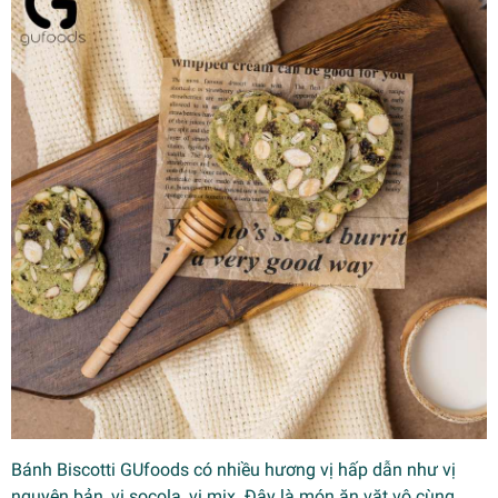
Bánh Biscotti GUfoods có nhiều hương vị hấp dẫn như vị
nguyên bản, vị socola, vị mix. Đây là món ăn vặt vô cùng