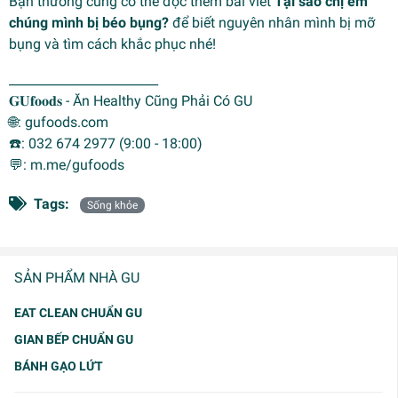
Bạn thương cũng có thể đọc thêm bài viết
Tại sao chị em
chúng mình bị béo bụng?
để biết nguyên nhân mình bị mỡ
bụng và tìm cách khắc phục nhé!
________________________
𝐆𝐔𝐟𝐨𝐨𝐝𝐬 - Ăn Healthy Cũng Phải Có GU
🌐: gufoods.com
☎️: 032 674 2977 (9:00 - 18:00)
💬: m.me/gufoods
Tags:
Sống khỏe
SẢN PHẨM NHÀ GU
EAT CLEAN CHUẨN GU
GIAN BẾP CHUẨN GU
BÁNH GẠO LỨT