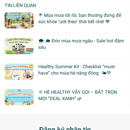
TIN LIÊN QUAN
☔ Mùa mưa tới rồi, bạn thương đừng để
sức khỏe "ướt theo" thời tiết nhé! 💙
🌨 🌦 Đón mùa mưa ngâu - Sale hot đậm
sâu
Healthy Summer Kit - Checklist “must-
have” cho mùa hè năng động 🌤️💚
🌞 HÈ HEALTHY VẪY GỌI – BẮT TRỌN
MỌI “DEAL XANH” 🌿
Đăng ký nhận tin