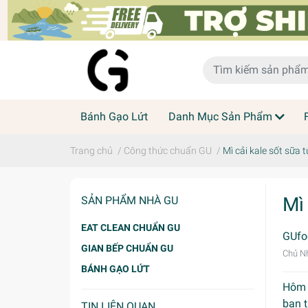
Bánh Gạo Lứt
Danh Mục Sản Phẩm
Trang chủ
/
Công thức chuẩn GU
/
Mì cải kale sốt sữa 
Mì
SẢN PHẨM NHÀ GU
EAT CLEAN CHUẨN GU
GUfo
GIAN BẾP CHUẨN GU
Chủ Nh
BÁNH GẠO LỨT
Hôm n
bạn 
TIN LIÊN QUAN