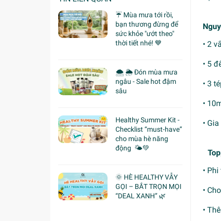
☔ Mùa mưa tới rồi,
bạn thương đừng để
Nguy
sức khỏe "ướt theo"
thời tiết nhé! 💙
• 2 v
• 5 đ
🌨 🌦 Đón mùa mưa
ngâu - Sale hot đậm
• 3 té
sâu
• 10
Healthy Summer Kit -
• Gia
Checklist “must-have”
cho mùa hè năng
động 🌤️💚
Top
• Phi
🌞 HÈ HEALTHY VẪY
GỌI – BẮT TRỌN MỌI
• Ch
“DEAL XANH” 🌿
• Th