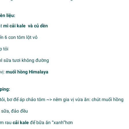
ên liệu:
ắt
mì cải kale
và củ dền
ến 6 con tôm lột vỏ
p tỏi
ml sữa tươi không đường
 vị:
muối hồng Himalaya
ping:
 tỏi, bơ để áp chảo tôm ~> nêm gia vị vừa ăn: chút muối hồng
o sữa, đảo đều
êm rau
cải kale
để bữa ăn “xanh”hơn