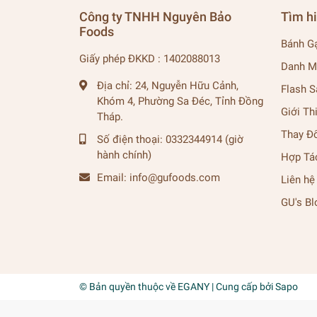
Công ty TNHH Nguyên Bảo
Tìm h
Foods
Bánh G
Giấy phép ĐKKD : 1402088013
Danh M
Địa chỉ:
24, Nguyễn Hữu Cảnh,
Flash S
Khóm 4, Phường Sa Đéc, Tỉnh Đồng
Giới Th
Tháp.
Thay Đ
Số điện thoại:
0332344914 (giờ
hành chính)
Hợp Tá
Email:
info@gufoods.com
Liên hệ
GU's Bl
© Bản quyền thuộc về
EGANY
| Cung cấp bởi
Sapo