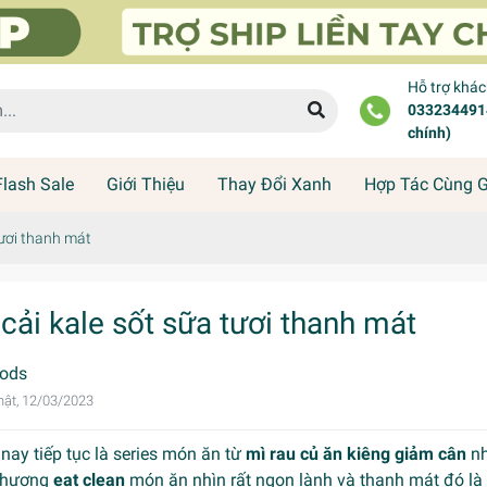
Hỗ trợ khá
0332344914
chính)
Flash Sale
Giới Thiệu
Thay Đổi Xanh
Hợp Tác Cùng 
tươi thanh mát
 cải kale sốt sữa tươi thanh mát
ods
ật, 12/03/2023
ay tiếp tục là series món ăn từ
mì rau củ ăn kiêng giảm cân
nh
thương
eat clean
món ăn nhìn rất ngon lành và thanh mát đó là