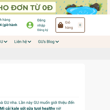
ch hàng
Đăng
Giỏ
 (giờ hành
0
nhập
hàng
Đăng ký
GU
Liên hệ
GU's Blog
à GU nha. Lần này GU muốn giới thiệu đến
Mì cải kale sốt sữa tươi healthy
nè!