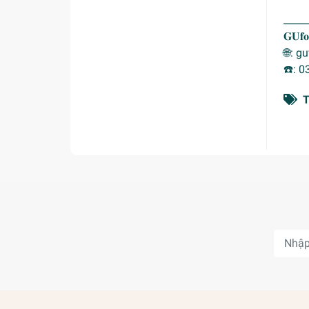
_____
𝐆𝐔𝐟
🌐: 
☎️: 0
T