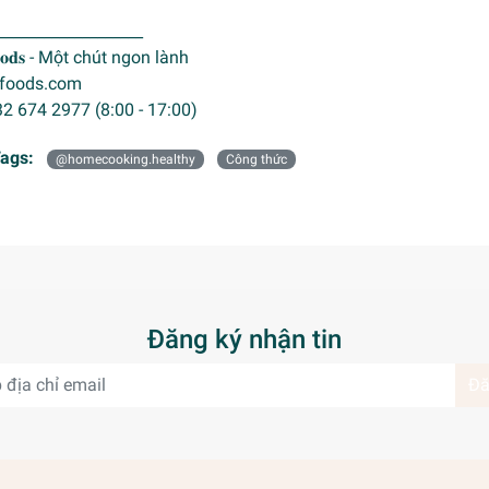
___________________
𝐨𝐨𝐝𝐬 - Một chút ngon lành
gufoods.com
32 674 2977 (8:00 - 17:00)
ags:
@homecooking.healthy
Công thức
Đăng ký nhận tin
Đă