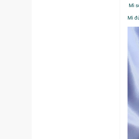
Mì số
Mì đ