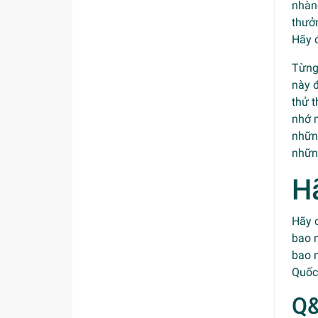
nhàn
thưở
Hãy 
Từng
này đ
thử t
nhớ m
những
những
H
Hãy 
bao 
bao n
Quốc
Q