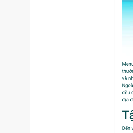
Menu
thưở
và n
Ngoài
đều 
địa 
T
Đến 