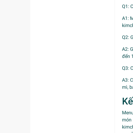
Q1: 
A1: 
kimch
Q2: 
A2: 
đến 
Q3: 
A3: 
mì, b
Kế
Menu
món 
kimch