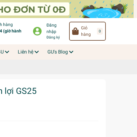
ch hàng
Đăng
Giỏ
 (giờ hành
0
nhập
hàng
Đăng ký
GU
Liên hệ
GU's Blog
n lợi GS25