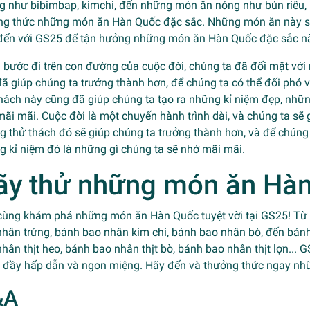
g như bibimbap, kimchi, đến những món ăn nóng như bún riêu, 
ng thức những món ăn Hàn Quốc đặc sắc. Những món ăn này sẽ 
đến với GS25 để tận hưởng những món ăn Hàn Quốc đặc sắc n
 bước đi trên con đường của cuộc đời, chúng ta đã đối mặt với
ã giúp chúng ta trưởng thành hơn, để chúng ta có thể đối phó
hách này cũng đã giúp chúng ta tạo ra những kỉ niệm đẹp, nhữn
ãi mãi. Cuộc đời là một chuyến hành trình dài, và chúng ta sẽ
 thử thách đó sẽ giúp chúng ta trưởng thành hơn, và để chúng 
 kỉ niệm đó là những gì chúng ta sẽ nhớ mãi mãi.
ãy thử những món ăn Hàn
cùng khám phá những món ăn Hàn Quốc tuyệt vời tại GS25! Từ b
nhân trứng, bánh bao nhân kim chi, bánh bao nhân bò, đến bánh
hân thịt heo, bánh bao nhân thịt bò, bánh bao nhân thịt lợn.
 đầy hấp dẫn và ngon miệng. Hãy đến và thưởng thức ngay nhữ
&A