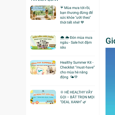
☔ Mùa mưa tới rồi,
bạn thương đừng để
sức khỏe "ướt theo"
thời tiết nhé! 💙
🌨 🌦 Đón mùa mưa
Gi
ngâu - Sale hot đậm
sâu
Healthy Summer Kit -
Checklist “must-have”
cho mùa hè năng
động 🌤️💚
🌞 HÈ HEALTHY VẪY
GỌI – BẮT TRỌN MỌI
“DEAL XANH” 🌿