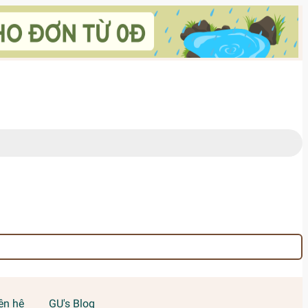
ên hệ
GU's Blog