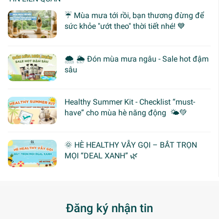
☔ Mùa mưa tới rồi, bạn thương đừng để
sức khỏe "ướt theo" thời tiết nhé! 💙
🌨 🌦 Đón mùa mưa ngâu - Sale hot đậm
sâu
Healthy Summer Kit - Checklist “must-
have” cho mùa hè năng động 🌤️💚
🌞 HÈ HEALTHY VẪY GỌI – BẮT TRỌN
MỌI “DEAL XANH” 🌿
Đăng ký nhận tin