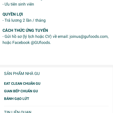
- Ưu tiên sinh viên
QUYỀN LỢI
- Trả lương 2 lần / tháng
CÁCH THỨC ỨNG TUYỂN
- Gửi hồ sơ (lý lịch hoặc CV) về email:
joinus@gufoods.com
,
hoặc Facebook @GUfoods.
SẢN PHẨM NHÀ GU
EAT CLEAN CHUẨN GU
GIAN BẾP CHUẨN GU
BÁNH GẠO LỨT
TIN LIÊN QUAN