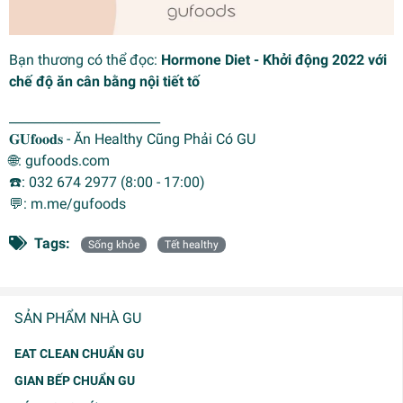
Bạn thương có thể đọc:
Hormone Diet - Khởi động 2022 với
chế độ ăn cân bằng nội tiết tố
________________________
𝐆𝐔𝐟𝐨𝐨𝐝𝐬 - Ăn Healthy Cũng Phải Có GU
🌐: gufoods.com
☎️: 032 674 2977 (8:00 - 17:00)
💬: m.me/gufoods
Tags:
Sống khỏe
Tết healthy
SẢN PHẨM NHÀ GU
EAT CLEAN CHUẨN GU
GIAN BẾP CHUẨN GU