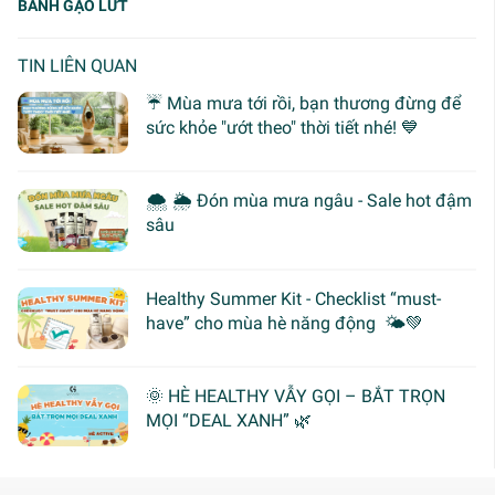
BÁNH GẠO LỨT
TIN LIÊN QUAN
☔ Mùa mưa tới rồi, bạn thương đừng để
sức khỏe "ướt theo" thời tiết nhé! 💙
🌨 🌦 Đón mùa mưa ngâu - Sale hot đậm
sâu
Healthy Summer Kit - Checklist “must-
have” cho mùa hè năng động 🌤️💚
🌞 HÈ HEALTHY VẪY GỌI – BẮT TRỌN
MỌI “DEAL XANH” 🌿