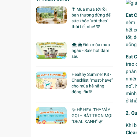
☔ Mùa mưa tới rồi,
Eat 
bạn thương đừng để
sức khỏe "ướt theo"
nêm n
thời tiết nhé! 💙
hết c
tốt, 
uống
🌨 🌦 Đón mùa mưa
ngâu - Sale hot đậm
sâu
Eat 
trào 
phản 
Healthy Summer Kit -
nhiên
Checklist “must-have”
nó”.
cho mùa hè năng
động 🌤️💚
mình.
ở khắ
🌞 HÈ HEALTHY VẪY
2. Qu
GỌI – BẮT TRỌN MỌI
“DEAL XANH” 🌿
Khi 
Clea