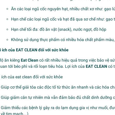
Ăn các loại ngũ cốc nguyên hạt, nhiều chất xơ như: gạo l
Hạn chế các loại ngũ cốc và hạt đã qua sơ chế như: gạo t
Hạn chế tối đa: đồ ăn vặt (snack), nước ngọt, đồ hộp
Không sử dụng thực phẩm có nhiều hóa chất phẩm màu,
ợi ích của EAT CLEAN đối với sức khỏe
độ ăn kiêng
Eat Clean
có rất nhiều hiệu quả trong việc bảo vệ sứ
quan tới béo phì và rối loạn tiêu hóa. Lợi ích của
EAT CLEAN
có t
Giúp cơ thể giải tỏa các độc tố từ thức ăn nhanh và các hóa c
Giúp giảm cân tự nhiên mà vẫn đảm bảo đủ chất dinh dưỡng c
Giảm thiểu các bệnh lý gây ra do lạm dụng gia vị như muối, đ
về tim mạch,...)