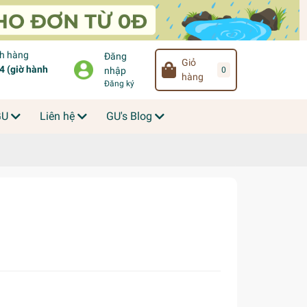
ch hàng
Đăng
Giỏ
 (giờ hành
0
nhập
hàng
Đăng ký
GU
Liên hệ
GU's Blog