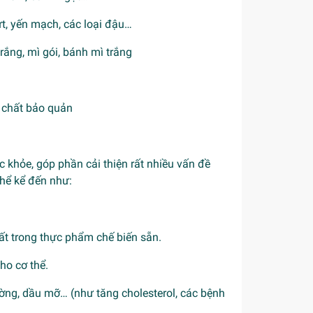
ứt, yến mạch, các loại đậu…
rắng, mì gói, bánh mì trắng
 chất bảo quản
c khỏe, góp phần cải thiện rất nhiều vấn đề
hể kể đến như:
hất trong thực phẩm chế biến sẵn.
ho cơ thể.
ường, dầu mỡ… (như tăng cholesterol, các bệnh