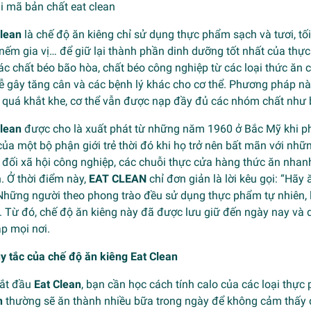
Clean
là chế độ ăn kiêng chỉ sử dụng thực phẩm sạch và tươi, t
ếm gia vị… để giữ lại thành phần dinh dưỡng tốt nhất của thự
ác chất béo bão hòa, chất béo công nghiệp từ các loại thức ăn 
dễ gây tăng cân và các bệnh lý khác cho cơ thể. Phương pháp 
 quá khắt khe, cơ thể vẫn được nạp đầy đủ các nhóm chất như b
Clean
được cho là xuất phát từ những năm 1960 ở Bắc Mỹ khi ph
của một bộ phận giới trẻ thời đó khi họ trở nên bất mãn với nhữ
đối xã hội công nghiệp, các chuỗi thực cửa hàng thức ăn nhanh
. Ở thời điểm này,
EAT CLEAN
chỉ đơn giản là lời kêu gọi: “Hã
 Những người theo phong trào đều sử dụng thực phẩm tự nhiên
 Từ đó, chế độ ăn kiêng này đã được lưu giữ đến ngày nay và 
p mọi nơi.
y tắc của chế độ ăn kiêng Eat Clean
bắt đầu
Eat Clean
, bạn cần học cách tính calo của các loại thự
n
thường sẽ ăn thành nhiều bữa trong ngày để không cảm thấy đ