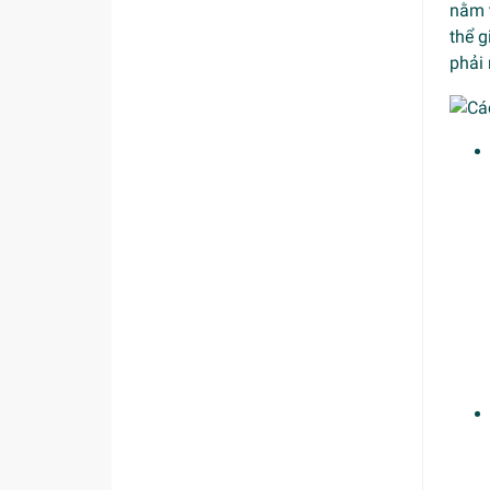
nằm t
thể g
phải 