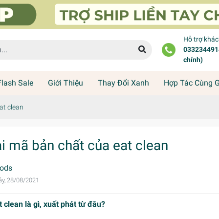
Hỗ trợ khá
0332344914
chính)
Flash Sale
Giới Thiệu
Thay Đổi Xanh
Hợp Tác Cùng 
at clean
ải mã bản chất của eat clean
ods
y, 28/08/2021
t clean là gì, xuất phát từ đâu?