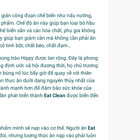
ối giản công đoạn chế biến như nấu nướng,
c phẩm. Chế độ ăn này giúp bạn loại bỏ hầu
chế biến sẵn và các hóa chất, phụ gia không
này giúp bạn giảm cân mà không cần phải ăn
ộ tinh bột, chất béo, chất đạm…
ong trào Hippy được lan rộng. Đây là phong
ng định ước xã hội đương thời, họ chủ trương
 bùng nổ lúc bấy giờ để quay về với thiên
y ăn thực ăn dưới dạng nguyên thủy nhất của
, lành mạnh hơn để đảm bảo sức khỏe của
dần phát triển thành
Eat Clean
được biến đến
c phẩm mình sẽ nạp vào cơ thể. Người ăn
Eat
ói, nhưng lượng thức ăn nạp vào phải luôn