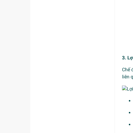
3. L
Chế 
liên 