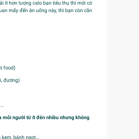
 ít hơn lượng calo bạn tiêu thụ thì mới có
quan mấy đến ăn uống này, thì bạn còn cần
t food)
ối, đường)
á…
a mỗi người từ ít đến nhiều nhưng không
h kem, bánh ngọt…