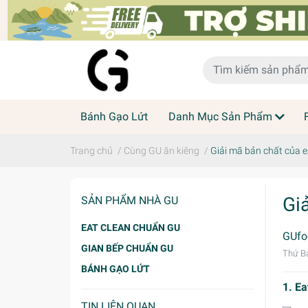
Bánh Gạo Lứt
Danh Mục Sản Phẩm
Trang chủ
/
Cùng GU ăn kiêng
/
Giải mã bản chất của e
Gi
SẢN PHẨM NHÀ GU
EAT CLEAN CHUẨN GU
GUfo
GIAN BẾP CHUẨN GU
Thứ Bả
BÁNH GẠO LỨT
1. Ea
TIN LIÊN QUAN