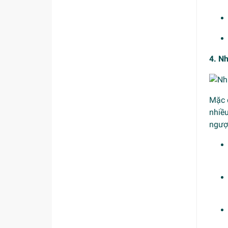
4. Nh
Mặc 
nhiề
ngượ