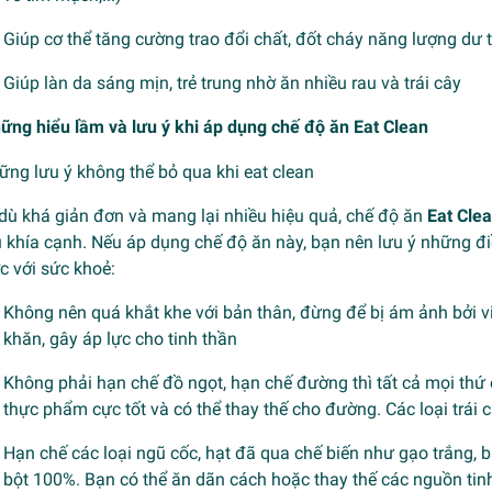
Giúp cơ thể tăng cường trao đổi chất, đốt cháy năng lượng dư
Giúp làn da sáng mịn, trẻ trung nhờ ăn nhiều rau và trái cây
ững hiểu lầm và lưu ý khi áp dụng chế độ ăn Eat Clean
dù khá giản đơn và mang lại nhiều hiệu quả, chế độ ăn
Eat Cle
u khía cạnh. Nếu áp dụng chế độ ăn này, bạn nên lưu ý những đ
c với sức khoẻ:
Không nên quá khắt khe với bản thân, đừng để bị ám ảnh bởi vi
khăn, gây áp lực cho tinh thần
Không phải hạn chế đồ ngọt, hạn chế đường thì tất cả mọi thứ c
thực phẩm cực tốt và có thể thay thế cho đường. Các loại trái c
Hạn chế các loại ngũ cốc, hạt đã qua chế biến như gạo trắng, 
bột 100%. Bạn có thể ăn dãn cách hoặc thay thế các nguồn tinh