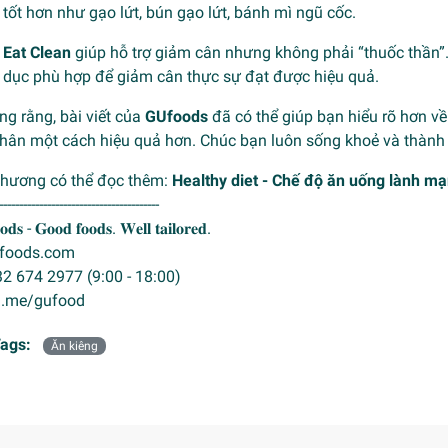
tốt hơn như gạo lứt, bún gạo lứt, bánh mì ngũ cốc.
Eat Clean
giúp hỗ trợ giảm cân nhưng không phải “thuốc thần”.
dục phù hợp để giảm cân thực sự đạt được hiệu quả.
ng rằng, bài viết của
GUfoods
đã có thể giúp bạn hiểu rõ hơn v
thân một cách hiệu quả hơn. Chúc bạn luôn sống khoẻ và thành 
thương có thể đọc thêm:
Healthy diet - Chế độ ăn uống lành m
----------------------------------------
𝐝𝐬 - 𝐆𝐨𝐨𝐝 𝐟𝐨𝐨𝐝𝐬. 𝐖𝐞𝐥𝐥 𝐭𝐚𝐢𝐥𝐨𝐫𝐞𝐝.
gufoods.com
032 674 2977 (9:00 - 18:00)
m.me/gufood
ags:
Ăn kiêng