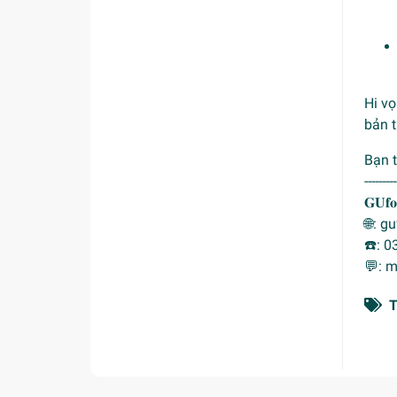
Hi vọ
bản 
Bạn 
---------
𝐆𝐔𝐟𝐨
🌐: 
☎️️: 
💬: 
T