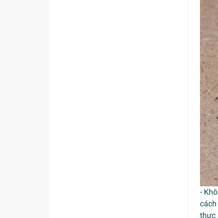
- Kh
cách
thực 