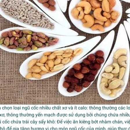
 chọn loại ngũ cốc nhiều chất xơ và ít calo: thông thường các l
xơ, thông thường yến mạch được sử dụng bởi chúng chứa nhiều c
 cốc chứa trái cây sấy khô: Để việc ăn kiêng bớt nhàm chán, vi
hô để gia tăng hương vị cho món ngũ cốc của mình, giúp thực 