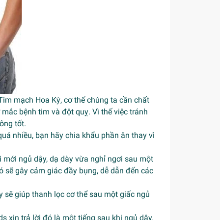
i Tim mạch Hoa Kỳ, cơ thể chúng ta cần chất
ắc bệnh tim và đột quỵ. Vì thế việc tránh
ông tốt.
 quá nhiều, bạn hãy chia khẩu phần ăn thay vì
i mới ngủ dậy, dạ dày vừa nghỉ ngơi sau một
nó sẽ gây cảm giác đầy bụng, dễ dẫn đến các
y sẽ giúp thanh lọc cơ thể sau một giấc ngủ
 xin trả lời đó là một tiếng sau khi ngủ dậy.