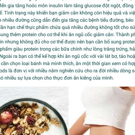
ến gia tăng hoóc môn insulin làm tăng glucose đột ngột, đồng
ể. Tình trạng này khiến bạn giảm cân không còn hiệu quả và vi
nhiều đường cũng dẫn đến gia tăng các bệnh tiểu đường, béo p
 cần hạn chế thực phẩm chứa quá nhiều đường không tốt cho sứ
sung thêm protein cho cơ thể khi ăn ngũ cốc giảm cân: Thành 
ein nhưng không đủ cho cơ thể được nên bạn cần bổ sung prote
phẩm giàu protein trong các bữa chính như lòng trắng trứng, hả
Ngoài ra bạn có thể kế hợp khi ăn ngũ cốc với vài lát bơ, táo ho
 cần chọn loại bánh mà mình thích, ăn một thời gian xem có hợp
ods là đơn vị với nhiều năm nghiên cứu cho ra đời nhiều dòng
có nhiều sự lựa chọn cho thực đơn ăn kiêng của mình.