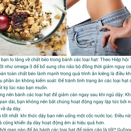
 bạn lo lắng về chất béo trong bánh các loại hạt: Theo Hiệp hộ
ốt như omega-3 để bổ sung cho não bộ đồng thời giảm nguy cơ m
àn toàn chất béo lành mạnh trong quá trình ăn kiêng là điều kh
u phần ăn không kiểm soát: Để tránh tình trạng ăn các loại hạt
ất kỳ lúc nào bạn muốn.
ng nên bánh các loại hạt để giảm cân ngay sau khi ngủ dậy: Kh
gian dài, bạn không nên bắt chúng hoạt động ngay lập tức bởi 
về dạ dày.
u tốt nhất khi thức dậy bạn nên uống một cốc nước lọc. Điều nà
à cũng khiến dạ dày hoạt động êm ái hiệu quả hơn.
hời gian nào để ăn bánh các loại hạt để giảm cân là tốt? Gufoods