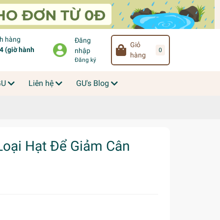
ch hàng
Đăng
Giỏ
 (giờ hành
0
nhập
hàng
Đăng ký
GU
Liên hệ
GU's Blog
Loại Hạt Để Giảm Cân