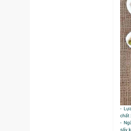
- Lựa
chất 
- Ngũ
sấy k