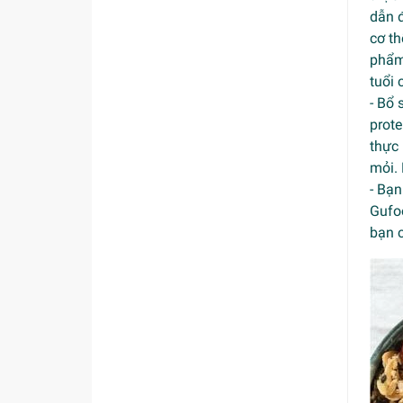
dẫn đ
cơ th
phẩm 
tuổi
- Bổ 
prot
thực 
mỏi. 
- Bạn
Gufo
bạn 