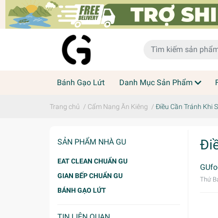
Bánh Gạo Lứt
Danh Mục Sản Phẩm
Trang chủ
/
Cẩm Nang Ăn Kiêng
/
Điều Cần Tránh Khi 
Đi
SẢN PHẨM NHÀ GU
EAT CLEAN CHUẨN GU
GUfo
GIAN BẾP CHUẨN GU
Thứ B
BÁNH GẠO LỨT
TIN LIÊN QUAN