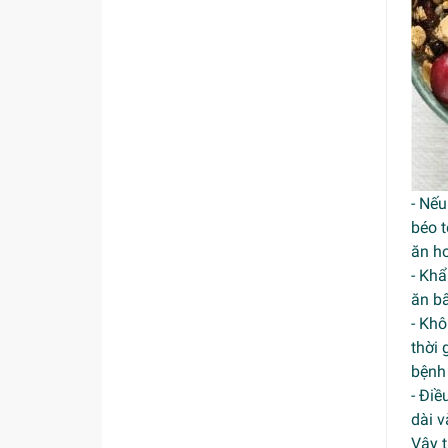
- Nếu
béo t
ăn ho
- Khẩ
ăn b
- Khô
thời 
bệnh 
- Điề
dài v
Vậy t