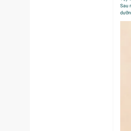
Sau m
dưỡng