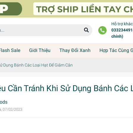
Hỗ trợ khá
0332344914
chính)
Flash Sale
Giới Thiệu
Thay Đổi Xanh
Hợp Tác Cùng 
Sử Dụng Bánh Các Loại Hạt Để Giảm Cân
ều Cần Tránh Khi Sử Dụng Bánh Các 
ods
a, 07/02/2023