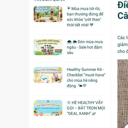
Đi
☔ Mùa mưa tới rồi,
C
bạn thương đừng để
sức khỏe "ướt theo"
thời tiết nhé! 💙
Các l
🌨 🌦 Đón mùa mưa
giảm 
ngâu - Sale hot đậm
cho 
sâu
Healthy Summer Kit -
Checklist “must-have”
cho mùa hè năng
động 🌤️💚
🌞 HÈ HEALTHY VẪY
GỌI – BẮT TRỌN MỌI
“DEAL XANH” 🌿