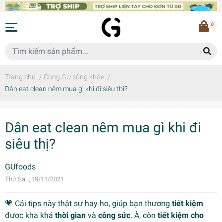
0
Trang chủ
/
Cùng GU sống khỏe
/
Dân eat clean nêm mua gì khi đi siêu thị?
Dân eat clean nêm mua gì khi đi
siêu thị?
GUfoods
Thứ Sáu, 19/11/2021
💗 Cái tips này thật sự hay ho, giúp bạn thương
tiết kiệm
được kha khá
thời gian
và
công sức
. À, còn
tiết kiệm cho