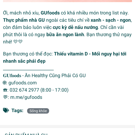
Ới, mách nhỏ xíu,
GUfoods
có khá nhiều món trong list này.
Thực phẩm nhà GU
ngoài các tiêu chí về
xanh - sạch - ngon
,
còn đảm bảo luôn việc
cực kỳ dễ nấu nướng
. Chỉ cần vài
phút thôi là có ngay
bữa ăn ngon lành
. Bạn thương thử ngay
nhé! 💛💛
Bạn thương có thể đọc:
Thiếu vitamin D - Mối nguy hại tới
nhanh sắc phái đẹp
________________________
𝐆𝐔𝐟𝐨𝐨𝐝𝐬 - Ăn Healthy Cũng Phải Có GU
🌐: gufoods.com
☎️: 032 674 2977 (8:00 - 17:00)
💬: m.me/gufoods
Tags:
Sống khỏe