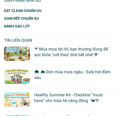
SẢN PHẨM NHÀ GU
EAT CLEAN CHUẨN GU
GIAN BẾP CHUẨN GU
BÁNH GẠO LỨT
TIN LIÊN QUAN
☔ Mùa mưa tới rồi, bạn thương đừng để
sức khỏe "ướt theo" thời tiết nhé! 💙
🌨 🌦 Đón mùa mưa ngâu - Sale hot đậm
sâu
Healthy Summer Kit - Checklist “must-
have” cho mùa hè năng động 🌤️💚