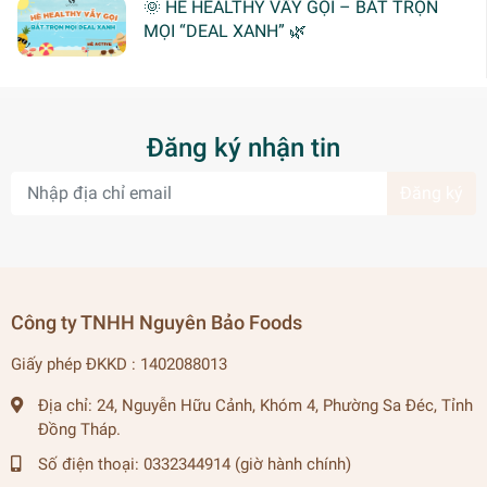
🌞 HÈ HEALTHY VẪY GỌI – BẮT TRỌN
MỌI “DEAL XANH” 🌿
Đăng ký nhận tin
Đăng ký
Công ty TNHH Nguyên Bảo Foods
Giấy phép ĐKKD : 1402088013
Địa chỉ:
24, Nguyễn Hữu Cảnh, Khóm 4, Phường Sa Đéc, Tỉnh
Đồng Tháp.
Số điện thoại:
0332344914 (giờ hành chính)