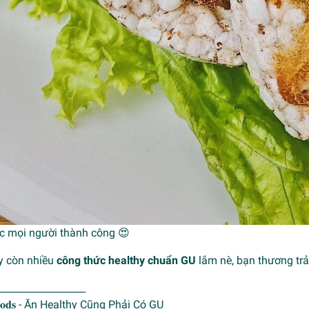
úc mọi người thành công 😍
y còn nhiều
công thức healthy chuẩn GU
lắm nè, bạn thương tr
__________________
𝐨𝐨𝐝𝐬 - Ăn Healthy Cũng Phải Có GU