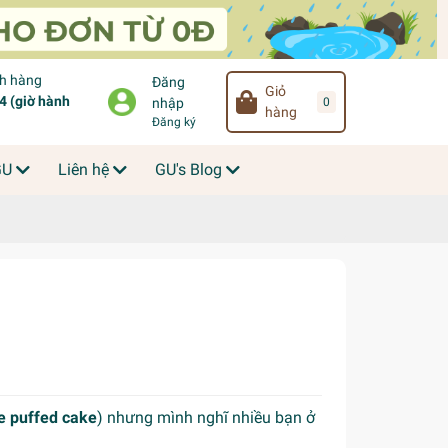
ch hàng
Đăng
Giỏ
 (giờ hành
0
nhập
hàng
Đăng ký
GU
Liên hệ
GU's Blog
e puffed cake
) nhưng mình nghĩ nhiều bạn ở