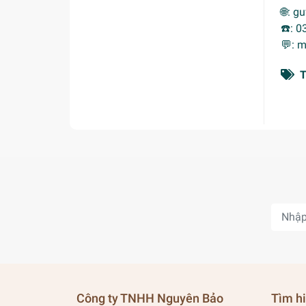
🌐: 
☎️: 0
💬: 
T
Công ty TNHH Nguyên Bảo
Tìm h