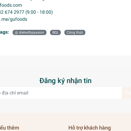
gufoods.com
32 674 2977 (9:00 - 18:00)
m.me/gufoods
ags:
@ dietwithpassion
BGL
Công thức
Đăng ký nhận tin
Đă
iểu thêm
Hỗ trợ khách hàng