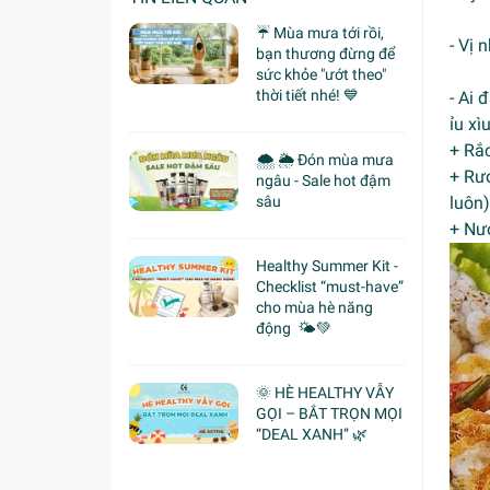
☔ Mùa mưa tới rồi,
- Vị 
bạn thương đừng để
sức khỏe "ướt theo"
thời tiết nhé! 💙
- Ai
ỉu xì
+ Rắc
🌨 🌦 Đón mùa mưa
+ Rướ
ngâu - Sale hot đậm
sâu
luôn)
+ Nướ
Healthy Summer Kit -
Checklist “must-have”
cho mùa hè năng
động 🌤️💚
🌞 HÈ HEALTHY VẪY
GỌI – BẮT TRỌN MỌI
“DEAL XANH” 🌿