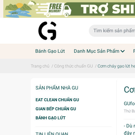
Bánh Gạo Lứt
Danh Mục Sản Phẩm
Trang chủ
/
Công thức chuẩn GU
/
Cơm cháy gạo lứt h
Cơ
SẢN PHẨM NHÀ GU
EAT CLEAN CHUẨN GU
GUfo
GIAN BẾP CHUẨN GU
Thứ Bả
BÁNH GẠO LỨT
- Dù 
đây m
TIN LIÊN QUAN