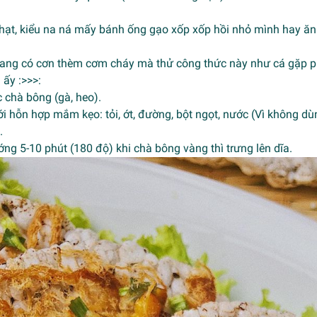
nhạt, kiểu na ná mấy bánh ống gạo xốp xốp hồi nhỏ mình hay ăn 
 đang có cơn thèm cơm cháy mà thử công thức này như cá gặp ph
u ấy :>>>:
 chà bông (gà, heo).
i hỗn hợp mắm kẹo: tỏi, ớt, đường, bột ngọt, nước (Vì không 
.
ng 5-10 phút (180 độ) khi chà bông vàng thì trưng lên dĩa.