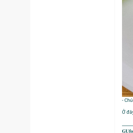
- Ch
Ở đâ
_____
𝐆𝐔