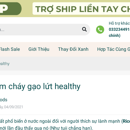
Hỗ trợ khá
0332344914
chính)
Flash Sale
Giới Thiệu
Thay Đổi Xanh
Hợp Tác Cùng 
ealthy
m cháy gạo lứt healthy
ods
y, 04/09/2021
rất phổ biến ở nước ngoài đối với người thích sự lành mạnh (
Ric
ới lần đầu thấy qua nó (Như tuii chẳng hạn).