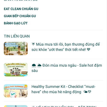
EAT CLEAN CHUẨN GU
GIAN BẾP CHUẨN GU
BÁNH GẠO LỨT
TIN LIÊN QUAN
☔ Mùa mưa tới rồi, bạn thương đừng để
sức khỏe "ướt theo" thời tiết nhé! 💙
🌨 🌦 Đón mùa mưa ngâu - Sale hot đậm
sâu
Healthy Summer Kit - Checklist “must-
have” cho mùa hè năng động 🌤️💚