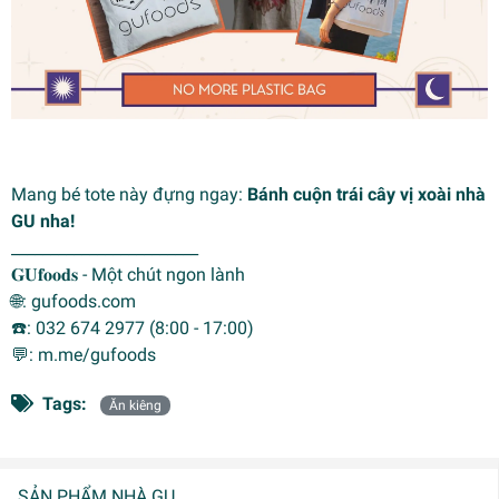
Mang bé tote này đựng ngay:
Bánh cuộn trái cây vị xoài nhà
GU nha!
________________________
𝐆𝐔𝐟𝐨𝐨𝐝𝐬 - Một chút ngon lành
🌐: gufoods.com
☎️: 032 674 2977 (8:00 - 17:00)
💬: m.me/gufoods
Tags:
Ăn kiêng
SẢN PHẨM NHÀ GU