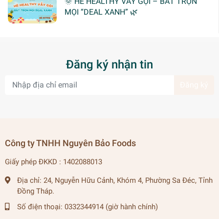
🌞 HÈ HEALTHY VẪY GỌI – BẮT TRỌN
MỌI “DEAL XANH” 🌿
Đăng ký nhận tin
Đăng ký
Công ty TNHH Nguyên Bảo Foods
Giấy phép ĐKKD : 1402088013
Địa chỉ:
24, Nguyễn Hữu Cảnh, Khóm 4, Phường Sa Đéc, Tỉnh
Đồng Tháp.
Số điện thoại:
0332344914 (giờ hành chính)