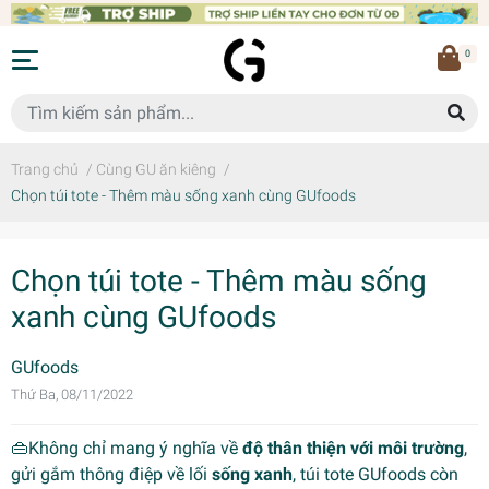
0
Trang chủ
/
Cùng GU ăn kiêng
/
Chọn túi tote - Thêm màu sống xanh cùng GUfoods
Chọn túi tote - Thêm màu sống
xanh cùng GUfoods
GUfoods
Thứ Ba, 08/11/2022
👜Không chỉ mang ý nghĩa về
độ thân thiện với môi trường
,
gửi gắm thông điệp về lối
sống xanh
, túi tote GUfoods còn