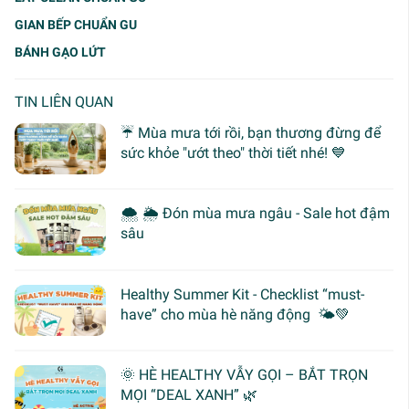
GIAN BẾP CHUẨN GU
BÁNH GẠO LỨT
TIN LIÊN QUAN
☔ Mùa mưa tới rồi, bạn thương đừng để
sức khỏe "ướt theo" thời tiết nhé! 💙
🌨 🌦 Đón mùa mưa ngâu - Sale hot đậm
sâu
Healthy Summer Kit - Checklist “must-
have” cho mùa hè năng động 🌤️💚
🌞 HÈ HEALTHY VẪY GỌI – BẮT TRỌN
MỌI “DEAL XANH” 🌿