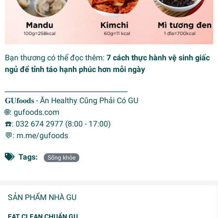
Bạn thương có thể đọc thêm:
7 cách thực hành vệ sinh giấc
ngủ để tỉnh táo hạnh phúc hơn mỗi ngày
____________________________________
𝐆𝐔𝐟𝐨𝐨𝐝𝐬 - Ăn Healthy Cũng Phải Có GU
🌐: gufoods.com
☎️: 032 674 2977 (8:00 - 17:00)
💬: m.me/gufoods
Tags:
Sống khỏe
SẢN PHẨM NHÀ GU
EAT CLEAN CHUẨN GU