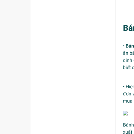
Bá
•
Bán
ăn bá
dinh 
biết 
• Hiệ
đơn 
mua 
Bánh 
xuất