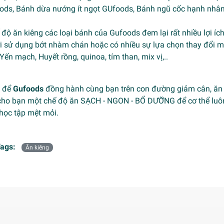
ods
,
Bánh dừa nướng ít ngọt GUfoods
,
Bánh ngũ cốc hạnh nhâ
 độ ăn kiêng các loại bánh của Gufoods đem lại rất nhiều lợi íc
i sử dụng bớt nhàm chán hoặc có nhiều sự lựa chọn thay đổi mó
Yến mạch, Huyết rồng, quinoa, tím than, mix vị,..
y để
Gufoods
đồng hành cùng bạn trên con đường giảm cân, ăn k
cho bạn một chế độ ăn SẠCH - NGON - BỔ DƯỠNG để cơ thể luô
 học tập mệt mỏi.
ags:
Ăn kiêng