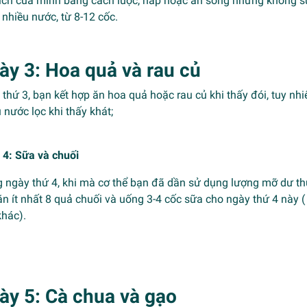
hích của mình bằng cách luộc, hấp hoặc ăn sống nhưng không s
nhiều nước, từ 8-12 cốc.
ày 3: Hoa quả và rau củ
thứ 3, bạn kết hợp ăn hoa quả hoặc rau củ khi thấy đói, tuy nh
 nước lọc khi thấy khát;
 4: Sữa và chuối
g ngày thứ 4, khi mà cơ thể bạn đã dần sử dụng lượng mỡ dư th
n ít nhất 8 quả chuối và uống 3-4 cốc sữa cho ngày thứ 4 này
khác).
ày 5: Cà chua và gạo