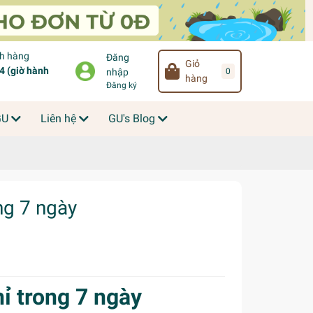
ch hàng
Đăng
Giỏ
 (giờ hành
0
nhập
hàng
Đăng ký
GU
Liên hệ
GU's Blog
ng 7 ngày
ỉ trong 7 ngày