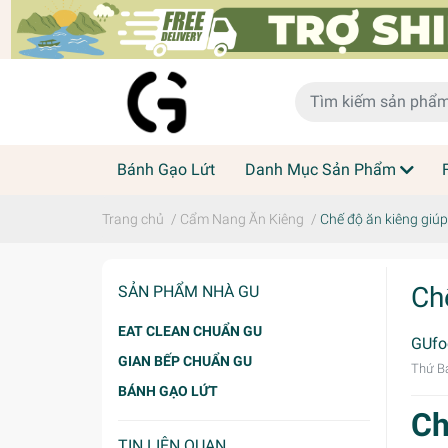
Bánh Gạo Lứt
Danh Mục Sản Phẩm
Trang chủ
/
Cẩm Nang Ăn Kiêng
/
Chế độ ăn kiêng giúp
Ch
SẢN PHẨM NHÀ GU
EAT CLEAN CHUẨN GU
GUfo
GIAN BẾP CHUẨN GU
Thứ B
BÁNH GẠO LỨT
Ch
TIN LIÊN QUAN