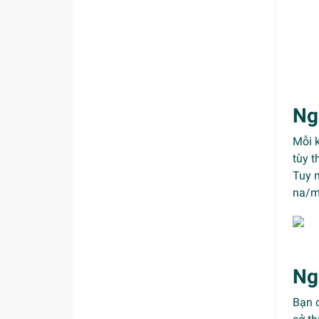
Ng
Mỗi k
tùy t
Tuy n
na/m
Ng
Bạn c