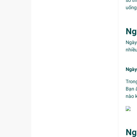
sở t
uống 
Ng
Ngày 
nhiều
Ngày
Tron
Bạn ă
nào 
Ng