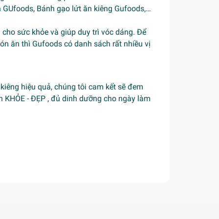
n GUfoods
, Bánh gạo lứt ăn kiêng Gufoods,…
h cho sức khỏe và giúp duy trì vóc dáng. Để
n ăn thì Gufoods có danh sách rất nhiều vị
iêng hiệu quả, chúng tôi cam kết sẽ đem
n KHỎE - ĐẸP , đủ dinh dưỡng cho ngày làm