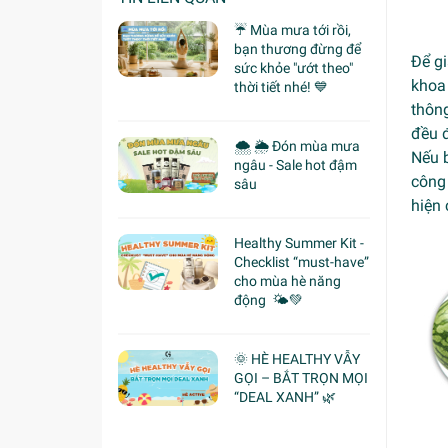
☔ Mùa mưa tới rồi,
bạn thương đừng để
Để g
sức khỏe "ướt theo"
khoa 
thời tiết nhé! 💙
thông
đều 
🌨 🌦 Đón mùa mưa
Nếu 
ngâu - Sale hot đậm
công 
sâu
hiện 
Healthy Summer Kit -
Checklist “must-have”
cho mùa hè năng
động 🌤️💚
🌞 HÈ HEALTHY VẪY
GỌI – BẮT TRỌN MỌI
“DEAL XANH” 🌿