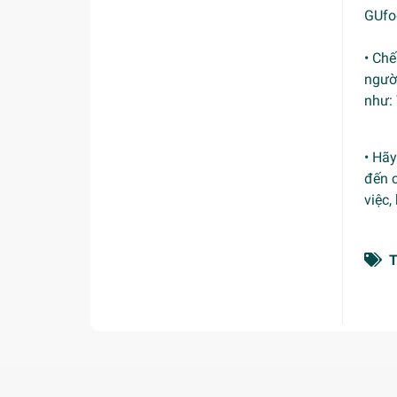
GUfo
• Chế
ngườ
như: 
• Hã
đến 
việc,
T