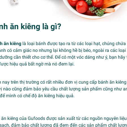
nh ăn kiêng là gì?
h ăn kiêng
là loại bánh được tạo ra từ các loại hạt, chúng chứ
nh có cảm giác no nhưng lại không hề bị béo, ngoài ra các loạ
dưỡng cần thiết cho cơ thể. Để có một vóc dáng như ý, bạn hãy
được hiệu quả bất ngờ mà nó đem lại.
n nay trên thị trường có rất nhiều đơn vị cung cấp bánh ăn kiê
vị nào cũng đảm bảo yêu cầu chất lượng sản phẩm cũng như an
để mình có chế độ ăn kiêng hiệu quả.
ăn kiêng của Gufoods được sản xuất từ các nguồn nguyên liệu 
 sạch, đảm bảo chất lượng đã đem đến các sản phẩm chất lượn