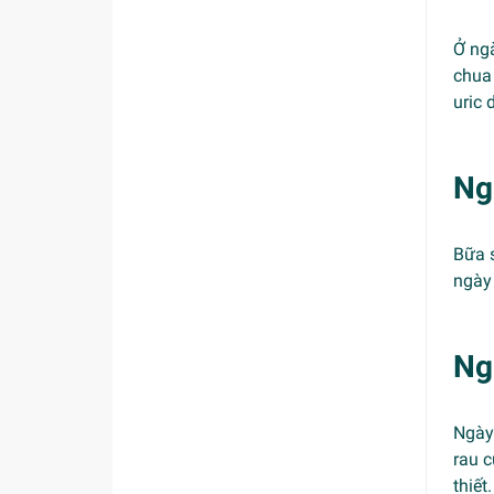
Ở ng
chua 
uric 
Ng
Bữa s
ngày 
Ng
Ngày 
rau c
thiết.