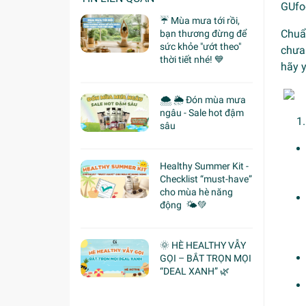
GUfo
☔ Mùa mưa tới rồi,
Chuẩn
bạn thương đừng để
sức khỏe "ướt theo"
chưa
thời tiết nhé! 💙
hãy
🌨 🌦 Đón mùa mưa
ngâu - Sale hot đậm
sâu
Healthy Summer Kit -
Checklist “must-have”
cho mùa hè năng
động 🌤️💚
🌞 HÈ HEALTHY VẪY
GỌI – BẮT TRỌN MỌI
“DEAL XANH” 🌿