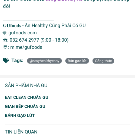
đó!
________________________
𝐆𝐔𝐟𝐨𝐨𝐝𝐬 - Ăn Healthy Cũng Phải Có GU
🌐: gufoods.com
☎️: 032 674 2977 (9:00 - 18:00)
💬: m.me/gufoods
Tags:
@stayhealthyeasy
Bún gạo lứt
Công thức
SẢN PHẨM NHÀ GU
EAT CLEAN CHUẨN GU
GIAN BẾP CHUẨN GU
BÁNH GẠO LỨT
TIN LIÊN QUAN