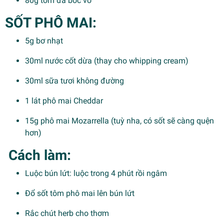
80g tôm đã bóc vỏ
SỐT PHÔ MAI:
5g bơ nhạt
30ml nước cốt dừa (thay cho whipping cream)
30ml sữa tươi không đường
1 lát phô mai Cheddar
15g phô mai Mozarrella (tuỳ nha, có sốt sẽ càng quện
hơn)
Cách làm:
Luộc bún lứt: luộc trong 4 phút rồi ngâm
Đổ sốt tôm phô mai lên bún lứt
Rắc chút herb cho thơm