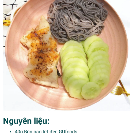
Nguyên liệu:
40g Bún gạo lứt đen GUfoods