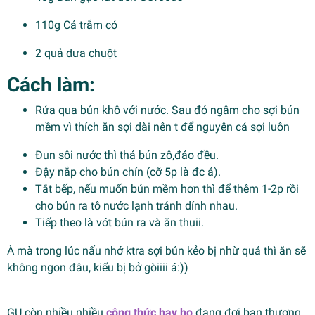
110g Cá trắm cỏ
2 quả dưa chuột
Cách làm:
Rửa qua bún khô với nước. Sau đó ngâm cho sợi bún
mềm vì thích ăn sợi dài nên t để nguyên cả sợi luôn
Đun sôi nước thì thả bún zô,đảo đều.
Đậy nắp cho bún chín (cỡ 5p là đc á).
Tắt bếp, nếu muốn bún mềm hơn thì để thêm 1-2p rồi
cho bún ra tô nước lạnh tránh dính nhau.
Tiếp theo là vớt bún ra và ăn thuii.
À mà trong lúc nấu nhớ ktra sợi bún kẻo bị nhừ quá thì ăn sẽ
không ngon đâu, kiểu bị bở gòiiii á:))
GU còn nhiều nhiều
công thức hay ho
đang đợi bạn thương