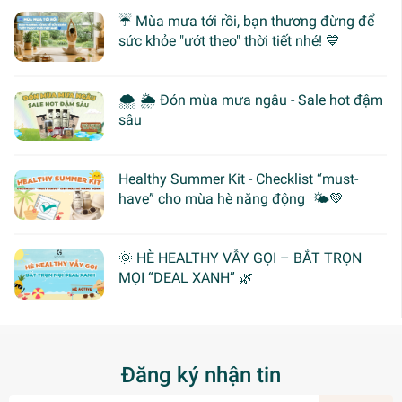
☔ Mùa mưa tới rồi, bạn thương đừng để
sức khỏe "ướt theo" thời tiết nhé! 💙
🌨 🌦 Đón mùa mưa ngâu - Sale hot đậm
sâu
Healthy Summer Kit - Checklist “must-
have” cho mùa hè năng động 🌤️💚
🌞 HÈ HEALTHY VẪY GỌI – BẮT TRỌN
MỌI “DEAL XANH” 🌿
Đăng ký nhận tin