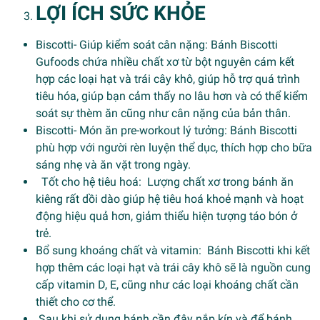
LỢI ÍCH SỨC KHỎE
Biscotti- Giúp kiểm soát cân nặng: Bánh Biscotti
Gufoods chứa nhiều chất xơ từ bột nguyên cám kết
hợp các loại hạt và trái cây khô, giúp hỗ trợ quá trình
tiêu hóa, giúp bạn cảm thấy no lâu hơn và có thể kiểm
soát sự thèm ăn cũng như cân nặng của bản thân.
Biscotti- Món ăn pre-workout lý tưởng: Bánh Biscotti
phù hợp với người rèn luyện thể dục, thích hợp cho bữa
sáng nhẹ và ăn vặt trong ngày.
Tốt cho hệ tiêu hoá: Lượng chất xơ trong bánh ăn
kiêng rất dồi dào giúp hệ tiêu hoá khoẻ mạnh và hoạt
động hiệu quả hơn, giảm thiểu hiện tượng táo bón ở
trẻ.
Bổ sung khoáng chất và vitamin: Bánh Biscotti khi kết
hợp thêm các loại hạt và trái cây khô sẽ là nguồn cung
cấp vitamin D, E, cũng như các loại khoáng chất cần
thiết cho cơ thể.
Sau khi sử dụng bánh cần đậy nắp kín và để bánh