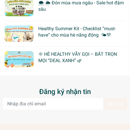
🌨 🌦 Đón mùa mưa ngâu - Sale hot đậm
sâu
Healthy Summer Kit - Checklist “must-
have” cho mùa hè năng động 🌤️💚
🌞 HÈ HEALTHY VẪY GỌI – BẮT TRỌN
MỌI “DEAL XANH” 🌿
Đăng ký nhận tin
Đăng ký