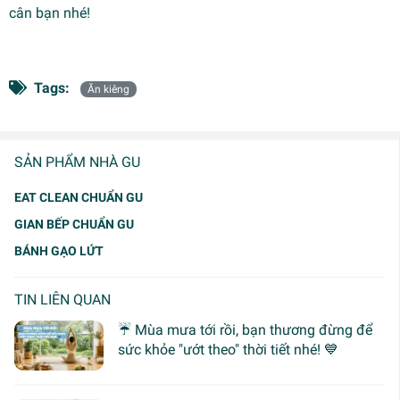
cân bạn nhé!
Tags:
Ăn kiêng
SẢN PHẨM NHÀ GU
EAT CLEAN CHUẨN GU
GIAN BẾP CHUẨN GU
BÁNH GẠO LỨT
TIN LIÊN QUAN
☔ Mùa mưa tới rồi, bạn thương đừng để
sức khỏe "ướt theo" thời tiết nhé! 💙