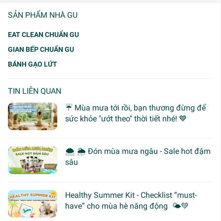
SẢN PHẨM NHÀ GU
EAT CLEAN CHUẨN GU
GIAN BẾP CHUẨN GU
BÁNH GẠO LỨT
TIN LIÊN QUAN
☔ Mùa mưa tới rồi, bạn thương đừng để
sức khỏe "ướt theo" thời tiết nhé! 💙
🌨 🌦 Đón mùa mưa ngâu - Sale hot đậm
sâu
Healthy Summer Kit - Checklist “must-
have” cho mùa hè năng động 🌤️💚