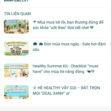
BÁNH GẠO LỨT
TIN LIÊN QUAN
☔ Mùa mưa tới rồi, bạn thương đừng để
sức khỏe "ướt theo" thời tiết nhé! 💙
🌨 🌦 Đón mùa mưa ngâu - Sale hot đậm
sâu
Healthy Summer Kit - Checklist “must-
have” cho mùa hè năng động 🌤️💚
🌞 HÈ HEALTHY VẪY GỌI – BẮT TRỌN
MỌI “DEAL XANH” 🌿