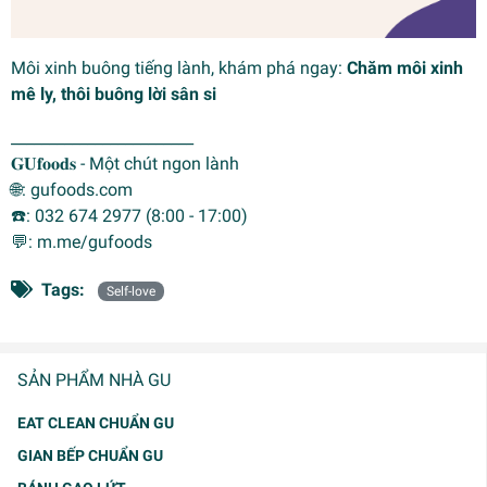
Môi xinh buông tiếng lành, khám phá ngay:
Chăm môi xinh
mê ly, thôi buông lời sân si
________________________
𝐆𝐔𝐟𝐨𝐨𝐝𝐬 - Một chút ngon lành
🌐: gufoods.com
☎️: 032 674 2977 (8:00 - 17:00)
💬: m.me/gufoods
Tags:
Self-love
SẢN PHẨM NHÀ GU
EAT CLEAN CHUẨN GU
GIAN BẾP CHUẨN GU