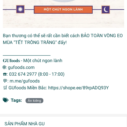
Bạn thương có thể sẽ rất cần biết cách
BẢO TOÀN VÒNG EO
MÙA "TẾT TRÔNG TRĂNG"
đấy!
________________________
𝐆𝐔𝐟𝐨𝐨𝐝𝐬 - Một chút ngon lành
🌐: gufoods.com
☎️: 032 674 2977 (8:00 - 17:00)
💬: m.me/gufoods
🛒 GUfoods Miền Bắc: https://shope.ee/89rpADQ93Y
Tags:
Ăn kiêng
SẢN PHẨM NHÀ GU