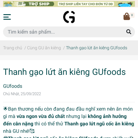
0
Trang chủ
/
Cùng GU ăn kiêng
/
Thanh gạo lứt ăn kiêng GUfoods
Thanh gạo lứt ăn kiêng GUfoods
GUfoods
Chủ Nhật, 25/09/2022
🌟Bạn thương nếu còn đang đau đầu nghĩ xem nên ăn món
gì mà
vừa ngon vừa đủ chất
nhưng lại
không ảnh hưởng
đến cân nặng
thì có thể thử
T
hanh gạo lứt ngũ cốc ăn kiêng
nhà GU nhé!🥰