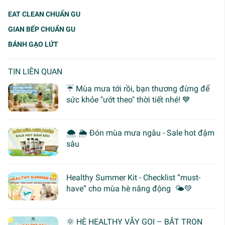
EAT CLEAN CHUẨN GU
GIAN BẾP CHUẨN GU
BÁNH GẠO LỨT
TIN LIÊN QUAN
☔ Mùa mưa tới rồi, bạn thương đừng để
sức khỏe "ướt theo" thời tiết nhé! 💙
🌨 🌦 Đón mùa mưa ngâu - Sale hot đậm
sâu
Healthy Summer Kit - Checklist “must-
have” cho mùa hè năng động 🌤️💚
🌞 HÈ HEALTHY VẪY GỌI – BẮT TRỌN