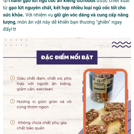
🤓
Thanh gạo lứt ngũ cốc ăn kiêng GUfoods
được chiết xuất
từ
gạo lứt nguyên chất, kết hợp nhiều loại ngũ cốc tốt cho
sức khỏe.
Với nhiệm vụ
giữ gìn vóc dáng và cung cấp năng
lượng
, món ăn vặt này dễ khiến bạn thương "ghiền" ngay
đấy!🤘